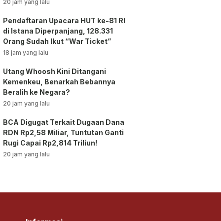
vs AC Milan
20 jam yang lalu
Pendaftaran Upacara HUT ke-81 RI
di Istana Diperpanjang, 128.331
Orang Sudah Ikut “War Ticket”
18 jam yang lalu
Utang Whoosh Kini Ditangani
Kemenkeu, Benarkah Bebannya
Beralih ke Negara?
20 jam yang lalu
BCA Digugat Terkait Dugaan Dana
RDN Rp2,58 Miliar, Tuntutan Ganti
Rugi Capai Rp2,814 Triliun!
20 jam yang lalu