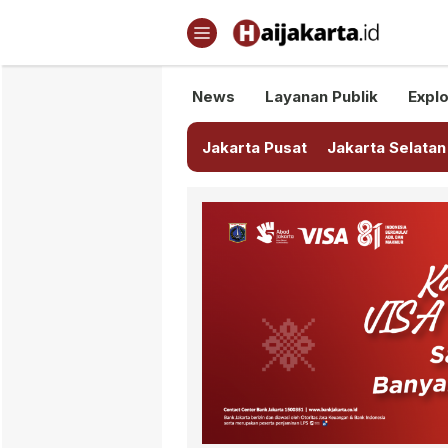
Haijakarta.id
Semua Tentang Jakarta Ada Di
News
Layanan Publik
Explo
Jakarta Pusat
Jakarta Selatan