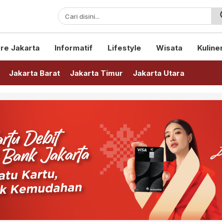
sini!
re Jakarta
Informatif
Lifestyle
Wisata
Kuline
Jakarta Barat
Jakarta Timur
Jakarta Utara