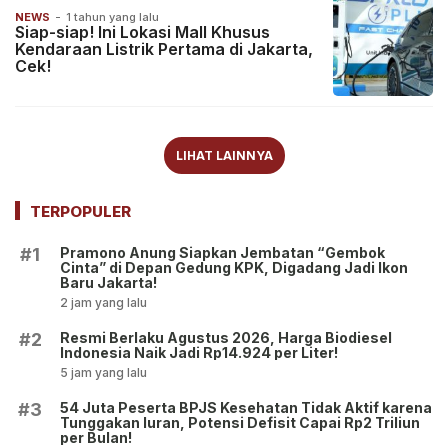
NEWS
-
1 tahun yang lalu
Siap-siap! Ini Lokasi Mall Khusus
Kendaraan Listrik Pertama di Jakarta,
Cek!
LIHAT LAINNYA
TERPOPULER
Pramono Anung Siapkan Jembatan “Gembok
#1
Cinta” di Depan Gedung KPK, Digadang Jadi Ikon
Baru Jakarta!
2 jam yang lalu
Resmi Berlaku Agustus 2026, Harga Biodiesel
#2
Indonesia Naik Jadi Rp14.924 per Liter!
5 jam yang lalu
54 Juta Peserta BPJS Kesehatan Tidak Aktif karena
#3
Tunggakan Iuran, Potensi Defisit Capai Rp2 Triliun
per Bulan!