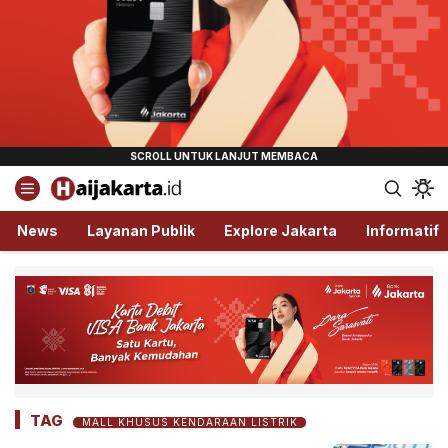
Haijakarta.id
Semua Tentang Jakarta Ada Disini!
News
Layanan Publik
Explore Jakarta
Informatif
TAG
MALL KHUSUS KENDARAAN LISTRIK