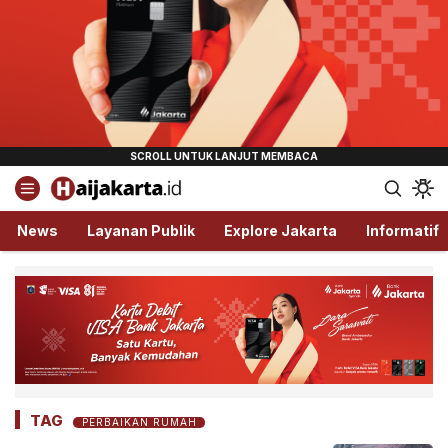
Haijakarta.id
Semua Tentang Jakarta Ada Disini!
News
Layanan Publik
Explore Jakarta
Informatif
TAG
PERBAIKAN RUMAH