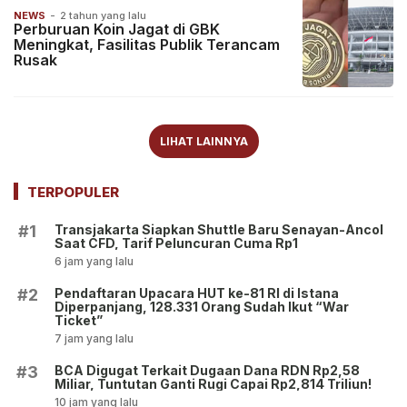
NEWS
-
2 tahun yang lalu
Perburuan Koin Jagat di GBK
Meningkat, Fasilitas Publik Terancam
Rusak
LIHAT LAINNYA
TERPOPULER
Transjakarta Siapkan Shuttle Baru Senayan-Ancol
#1
Saat CFD, Tarif Peluncuran Cuma Rp1
6 jam yang lalu
Pendaftaran Upacara HUT ke-81 RI di Istana
#2
Diperpanjang, 128.331 Orang Sudah Ikut “War
Ticket”
7 jam yang lalu
BCA Digugat Terkait Dugaan Dana RDN Rp2,58
#3
Miliar, Tuntutan Ganti Rugi Capai Rp2,814 Triliun!
10 jam yang lalu