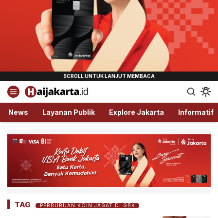
Haijakarta.id
Semua Tentang Jakarta Ada Disini!
News
Layanan Publik
Explore Jakarta
Informatif
TAG
PERBURUAN KOIN JAGAT DI GBK