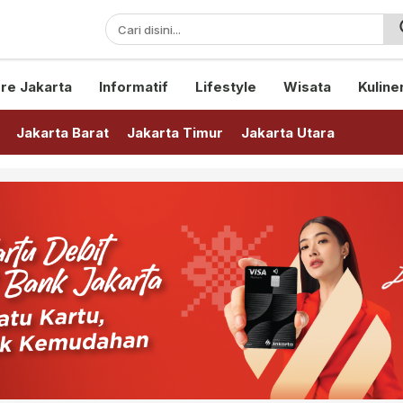
sini!
re Jakarta
Informatif
Lifestyle
Wisata
Kuline
Jakarta Barat
Jakarta Timur
Jakarta Utara