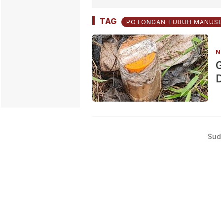
TAG
POTONGAN TUBUH MANUSI
N
D
Sud