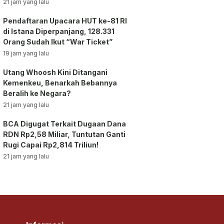
vs AC Milan
21 jam yang lalu
Pendaftaran Upacara HUT ke-81 RI
di Istana Diperpanjang, 128.331
Orang Sudah Ikut “War Ticket”
19 jam yang lalu
Utang Whoosh Kini Ditangani
Kemenkeu, Benarkah Bebannya
Beralih ke Negara?
21 jam yang lalu
BCA Digugat Terkait Dugaan Dana
RDN Rp2,58 Miliar, Tuntutan Ganti
Rugi Capai Rp2,814 Triliun!
21 jam yang lalu