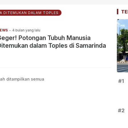
TE
A DITEMUKAN DALAM TOPLES
EWS
-
4 bulan yang lalu
Geger! Potongan Tubuh Manusia
itemukan dalam Toples di Samarinda
ah ditampilkan semua
#1
#2