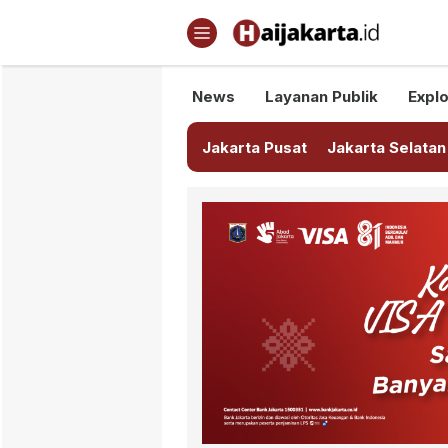
Haijakarta.id
Semua Tentang Jakarta Ada Di
News
Layanan Publik
Explo
Jakarta Pusat
Jakarta Selatan