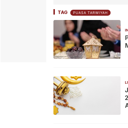
TAG
PUASA TARWIYAH
I
P
M
L
J
A