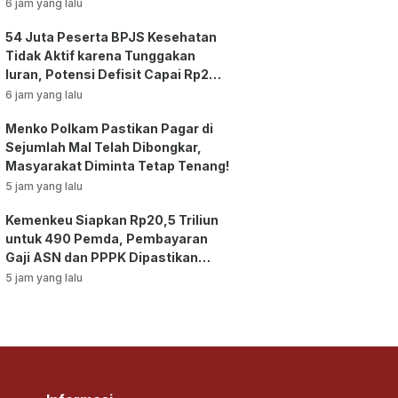
6 jam yang lalu
54 Juta Peserta BPJS Kesehatan
Tidak Aktif karena Tunggakan
Iuran, Potensi Defisit Capai Rp2
Triliun per Bulan!
6 jam yang lalu
Menko Polkam Pastikan Pagar di
Sejumlah Mal Telah Dibongkar,
Masyarakat Diminta Tetap Tenang!
5 jam yang lalu
Kemenkeu Siapkan Rp20,5 Triliun
untuk 490 Pemda, Pembayaran
Gaji ASN dan PPPK Dipastikan
Tetap Berjalan!
5 jam yang lalu