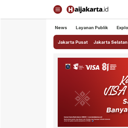
Haijakarta.id
Semua Tentang Jakarta Ada Di
News
Layanan Publik
Explo
Jakarta Pusat
Jakarta Selatan