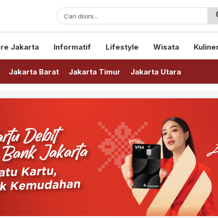
sini!
re Jakarta
Informatif
Lifestyle
Wisata
Kuline
Jakarta Barat
Jakarta Timur
Jakarta Utara