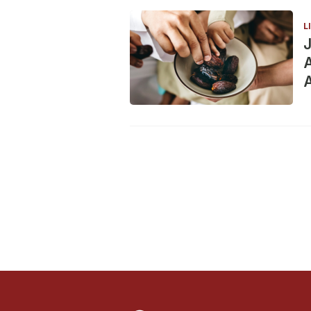
L
J
A