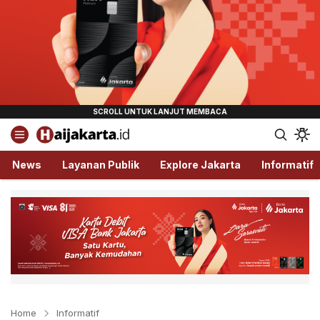
Haijakarta.id
Semua Tentang Jakarta Ada Disini!
News
Layanan Publik
Explore Jakarta
Informatif
Home
Informatif