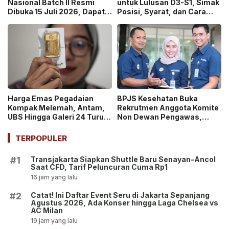
Nasional Batch II Resmi
untuk Lulusan D3-S1, Simak
Dibuka 15 Juli 2026, Dapat
Posisi, Syarat, dan Cara
Uang Saku Setara UMP!
Daftarnya
Harga Emas Pegadaian
BPJS Kesehatan Buka
Kompak Melemah, Antam,
Rekrutmen Anggota Komite
UBS Hingga Galeri 24 Turun
Non Dewan Pengawas,
pada 14 Juli 2026
Dibuka hingga 18 Juli 2026!
TERPOPULER
Transjakarta Siapkan Shuttle Baru Senayan-Ancol
#1
Saat CFD, Tarif Peluncuran Cuma Rp1
16 jam yang lalu
Catat! Ini Daftar Event Seru di Jakarta Sepanjang
#2
Agustus 2026, Ada Konser hingga Laga Chelsea vs
AC Milan
19 jam yang lalu