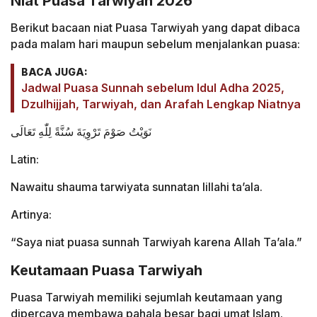
Niat Puasa Tarwiyah 2026
Berikut bacaan niat Puasa Tarwiyah yang dapat dibaca
pada malam hari maupun sebelum menjalankan puasa:
BACA JUGA:
Jadwal Puasa Sunnah sebelum Idul Adha 2025,
Dzulhijjah, Tarwiyah, dan Arafah Lengkap Niatnya
نَوَيْتُ صَوْمَ تَرْوِيَةَ سُنَّةً لِلّٰهِ تَعَالَى
Latin:
Nawaitu shauma tarwiyata sunnatan lillahi ta’ala.
Artinya:
“Saya niat puasa sunnah Tarwiyah karena Allah Ta’ala.”
Keutamaan Puasa Tarwiyah
Puasa Tarwiyah memiliki sejumlah keutamaan yang
dipercaya membawa pahala besar bagi umat Islam.