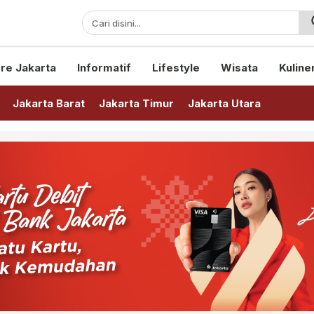
sini!
re Jakarta
Informatif
Lifestyle
Wisata
Kuline
Jakarta Barat
Jakarta Timur
Jakarta Utara