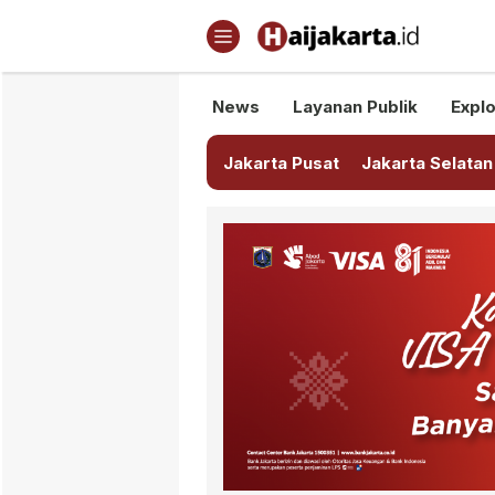
Haijakarta.id
Semua Tentang Jakarta Ada Di
News
Layanan Publik
Explo
Jakarta Pusat
Jakarta Selatan