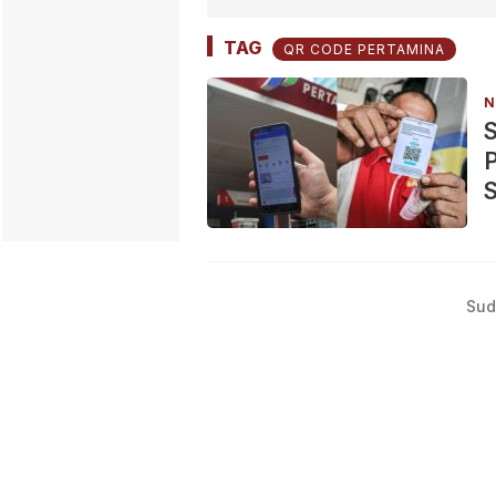
TAG
QR CODE PERTAMINA
N
S
P
Sud