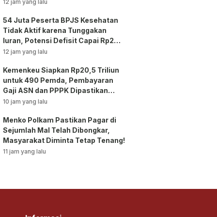
12 jam yang lalu
54 Juta Peserta BPJS Kesehatan
Tidak Aktif karena Tunggakan
Iuran, Potensi Defisit Capai Rp2
Triliun per Bulan!
12 jam yang lalu
Kemenkeu Siapkan Rp20,5 Triliun
untuk 490 Pemda, Pembayaran
Gaji ASN dan PPPK Dipastikan
Tetap Berjalan!
10 jam yang lalu
Menko Polkam Pastikan Pagar di
Sejumlah Mal Telah Dibongkar,
Masyarakat Diminta Tetap Tenang!
11 jam yang lalu