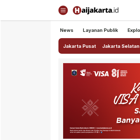
Haijakarta.id
Semua Tentang Jakarta Ada Di
News
Layanan Publik
Explo
Jakarta Pusat
Jakarta Selatan