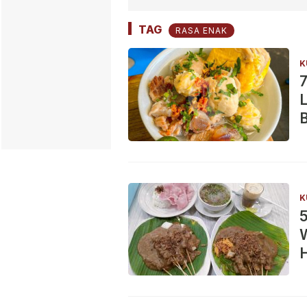
TAG
RASA ENAK
K
L
K
5