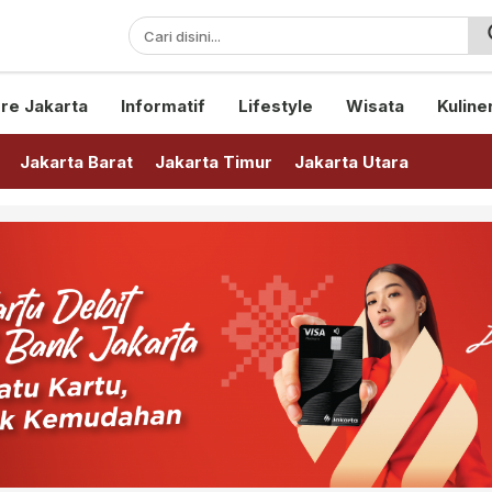
sini!
re Jakarta
Informatif
Lifestyle
Wisata
Kuline
Jakarta Barat
Jakarta Timur
Jakarta Utara