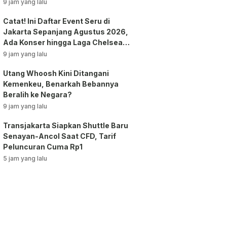
9 jam yang lalu
Catat! Ini Daftar Event Seru di
Jakarta Sepanjang Agustus 2026,
Ada Konser hingga Laga Chelsea
vs AC Milan
9 jam yang lalu
Utang Whoosh Kini Ditangani
Kemenkeu, Benarkah Bebannya
Beralih ke Negara?
9 jam yang lalu
Transjakarta Siapkan Shuttle Baru
Senayan-Ancol Saat CFD, Tarif
Peluncuran Cuma Rp1
5 jam yang lalu