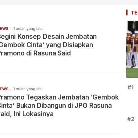
TE
EWS
-
1 bulan yang lalu
Begini Konsep Desain Jembatan
Gembok Cinta’ yang Disiapkan
ramono di Rasuna Said
#1
EWS
-
1 bulan yang lalu
Pramono Tegaskan Jembatan ‘Gembok
inta’ Bukan Dibangun di JPO Rasuna
aid, Ini Lokasinya
#2