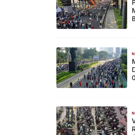
M
B
N
M
D
N
V