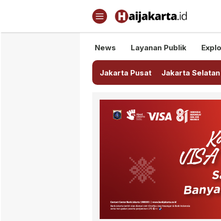
Haijakarta.id
Semua Tentang Jakarta Ada Di
News
Layanan Publik
Explo
Jakarta Pusat
Jakarta Selatan