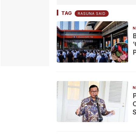
TAG
RASUNA SAID
N
‘
P
N
C
S