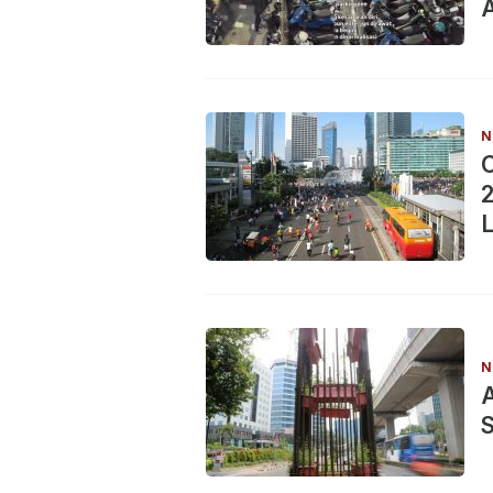
A
N
C
2
L
N
A
S