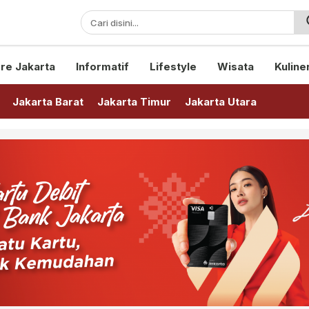
sini!
re Jakarta
Informatif
Lifestyle
Wisata
Kuline
Jakarta Barat
Jakarta Timur
Jakarta Utara