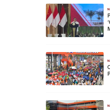
N
‘
N
C
N