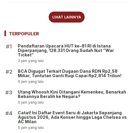
LIHAT LAINNYA
TERPOPULER
Pendaftaran Upacara HUT ke-81 RI di Istana
#1
Diperpanjang, 128.331 Orang Sudah Ikut “War
Ticket”
3 jam yang lalu
BCA Digugat Terkait Dugaan Dana RDN Rp2,58
#2
Miliar, Tuntutan Ganti Rugi Capai Rp2,814 Triliun!
5 jam yang lalu
Utang Whoosh Kini Ditangani Kemenkeu, Benarkah
#3
Bebannya Beralih ke Negara?
5 jam yang lalu
Catat! Ini Daftar Event Seru di Jakarta Sepanjang
#4
Agustus 2026, Ada Konser hingga Laga Chelsea vs
AC Milan
5 jam yang lalu