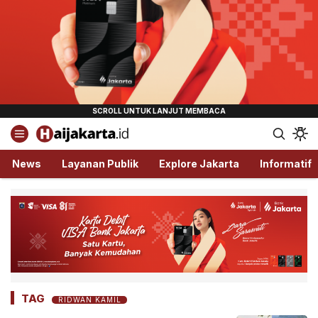
Haijakarta.id
Semua Tentang Jakarta Ada Disini!
News
Layanan Publik
Explore Jakarta
Informatif
TAG
RIDWAN KAMIL