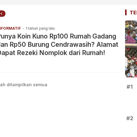
TE
H
NFORMATIF
-
1 tahun yang lalu
Punya Koin Kuno Rp100 Rumah Gadang
dan Rp50 Burung Cendrawasih? Alamat
Dapat Rezeki Nomplok dari Rumah!
ah ditampilkan semua
#1
#2