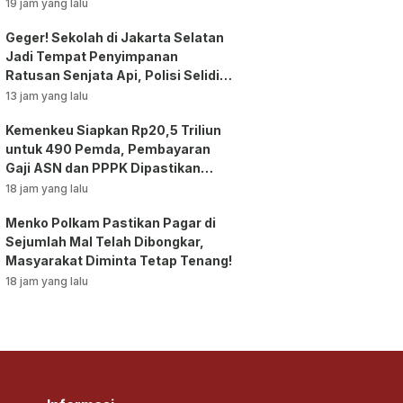
19 jam yang lalu
Geger! Sekolah di Jakarta Selatan
Jadi Tempat Penyimpanan
Ratusan Senjata Api, Polisi Selidiki
Pemilik
13 jam yang lalu
Kemenkeu Siapkan Rp20,5 Triliun
untuk 490 Pemda, Pembayaran
Gaji ASN dan PPPK Dipastikan
Tetap Berjalan!
18 jam yang lalu
Menko Polkam Pastikan Pagar di
Sejumlah Mal Telah Dibongkar,
Masyarakat Diminta Tetap Tenang!
18 jam yang lalu