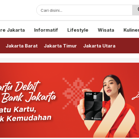
sini!
re Jakarta
Informatif
Lifestyle
Wisata
Kuline
Jakarta Barat
Jakarta Timur
Jakarta Utara