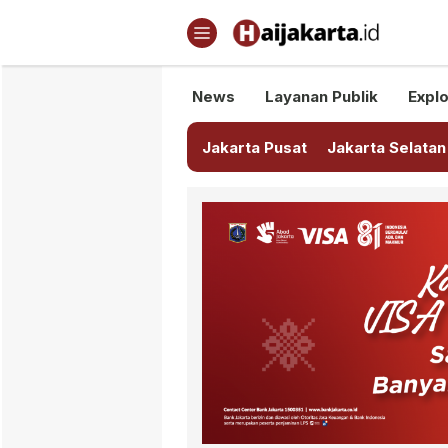
Haijakarta.id
Semua Tentang Jakarta Ada Di
News
Layanan Publik
Explo
Jakarta Pusat
Jakarta Selatan