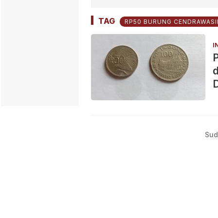
TAG
RP50 BURUNG CENDRAWASI
I
Sud