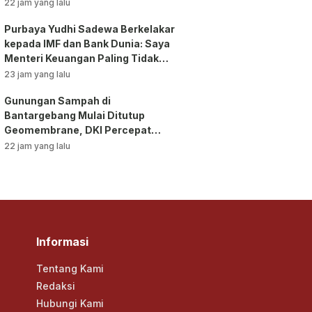
Pengawasan!
22 jam yang lalu
Purbaya Yudhi Sadewa Berkelakar
kepada IMF dan Bank Dunia: Saya
Menteri Keuangan Paling Tidak
Beruntung di Dunia!
23 jam yang lalu
Gunungan Sampah di
Bantargebang Mulai Ditutup
Geomembrane, DKI Percepat
Penghentian Sistem Open
22 jam yang lalu
Dumping!
Informasi
Tentang Kami
Redaksi
Hubungi Kami