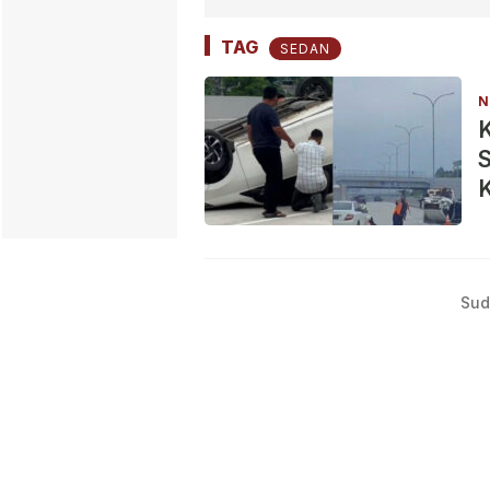
TAG
SEDAN
N
K
S
K
Sud