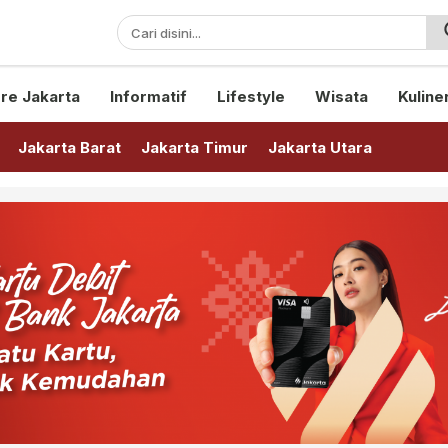
sini!
re Jakarta
Informatif
Lifestyle
Wisata
Kuline
Jakarta Barat
Jakarta Timur
Jakarta Utara