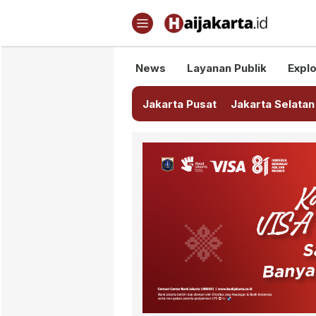
Haijakarta.id
Semua Tentang Jakarta Ada Di
News
Layanan Publik
Explo
Jakarta Pusat
Jakarta Selatan