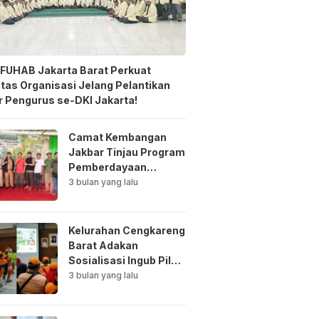
FUHAB Jakarta Barat Perkuat
itas Organisasi Jelang Pelantikan
 Pengurus se-DKI Jakarta!
Camat Kembangan
Jakbar Tinjau Program
Pemberdayaan
Lingkungan di Bale
3 bulan yang lalu
Mawar Mewangi RW
03
Kelurahan Cengkareng
Barat Adakan
Sosialisasi Ingub Pilah
Sampah Kepada PPSU
3 bulan yang lalu
dan RPTRA