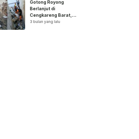
Gotong Royong
Berlanjut di
Cengkareng Barat,
Saluran Air
3 bulan yang lalu
Dibersihkan untuk
Antisipasi Genangan