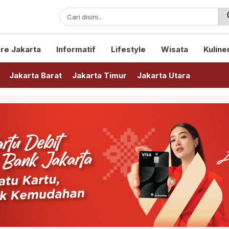
sini!
re Jakarta
Informatif
Lifestyle
Wisata
Kuline
Jakarta Barat
Jakarta Timur
Jakarta Utara