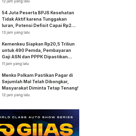
12 jam yang lalu
54 Juta Peserta BPJS Kesehatan
Tidak Aktif karena Tunggakan
Iuran, Potensi Defisit Capai Rp2
Triliun per Bulan!
13 jam yang lalu
Kemenkeu Siapkan Rp20,5 Triliun
untuk 490 Pemda, Pembayaran
Gaji ASN dan PPPK Dipastikan
Tetap Berjalan!
11 jam yang lalu
Menko Polkam Pastikan Pagar di
Sejumlah Mal Telah Dibongkar,
Masyarakat Diminta Tetap Tenang!
12 jam yang lalu