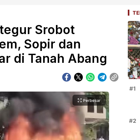
TE
tegur Srobot
em, Sopir dan
ar di Tanah Abang
#1
Perbesar
#2