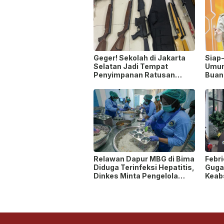
Geger! Sekolah di Jakarta
Siap
Selatan Jadi Tempat
Umum
Penyimpanan Ratusan
Buan
Senjata Api, Polisi Selidiki
Pemilik
Relawan Dapur MBG di Bima
Febr
Diduga Terinfeksi Hepatitis,
Gugat
Dinkes Minta Pengelola
Keab
Ganti Pekerja yang Reaktif!
Ters
Peny