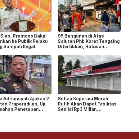
-Siap, Pramono Bakal
95 Bangunan di Atas
kan ke Publik Pelaku
Saluran Phb Karet Tengsing
g Sampah Ilegal
Ditertibkan, Ratusan
Petugas Gabungan
Dikerahkan
ie Adriansyah Ajukan 2
Setiap Koperasi Merah
an Praperadilan, Uji
Putih Akan Dapat Fasilitas
sahan Penetapan
Senilai Rp3 Miliar,
angka hingga
Pemerintah Tegaskan
itaan Aset!
Berupa Aset!