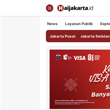
Haijakarta.id
Semua Tentang Jakarta Ada Di
News
Layanan Publik
Explo
Jakarta Pusat
Jakarta Selatan