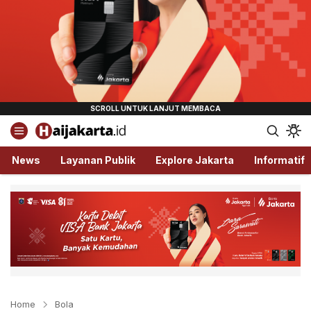
Haijakarta.id
Semua Tentang Jakarta Ada Disini!
News
Layanan Publik
Explore Jakarta
Informatif
Home
Bola