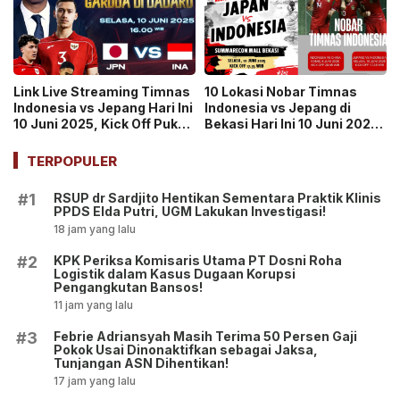
Link Live Streaming Timnas
10 Lokasi Nobar Timnas
Indonesia vs Jepang Hari Ini
Indonesia vs Jepang di
10 Juni 2025, Kick Off Pukul
Bekasi Hari Ini 10 Juni 2025,
17.35 WIB di RCTI dan
Warga Merapat Dukung
Vision+
Garuda Menang
TERPOPULER
RSUP dr Sardjito Hentikan Sementara Praktik Klinis
#1
PPDS Elda Putri, UGM Lakukan Investigasi!
18 jam yang lalu
KPK Periksa Komisaris Utama PT Dosni Roha
#2
Logistik dalam Kasus Dugaan Korupsi
Pengangkutan Bansos!
11 jam yang lalu
Febrie Adriansyah Masih Terima 50 Persen Gaji
#3
Pokok Usai Dinonaktifkan sebagai Jaksa,
Tunjangan ASN Dihentikan!
17 jam yang lalu