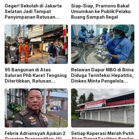
Geger! Sekolah di Jakarta
Siap-Siap, Pramono Bakal
Selatan Jadi Tempat
Umumkan ke Publik Pelaku
Penyimpanan Ratusan
Buang Sampah Ilegal
Senjata Api, Polisi Selidiki
Pemilik
95 Bangunan di Atas
Relawan Dapur MBG di Bima
Saluran Phb Karet Tengsing
Diduga Terinfeksi Hepatitis,
Ditertibkan, Ratusan
Dinkes Minta Pengelola
Petugas Gabungan
Ganti Pekerja yang Reaktif!
Dikerahkan
Febrie Adriansyah Ajukan 2
Setiap Koperasi Merah Putih
Gugatan Praperadilan, Uji
Akan Dapat Fasilitas Senilai