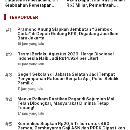
Keabsahan Penetapan
Rp3 Miliar, Pemerintah
Tersangka hingga
Tegaskan Berupa Aset!
Penyitaan Aset!
TERPOPULER
Pramono Anung Siapkan Jembatan “Gembok
#1
Cinta” di Depan Gedung KPK, Digadang Jadi Ikon
Baru Jakarta!
16 jam yang lalu
Resmi Berlaku Agustus 2026, Harga Biodiesel
#2
Indonesia Naik Jadi Rp14.924 per Liter!
18 jam yang lalu
Geger! Sekolah di Jakarta Selatan Jadi Tempat
#3
Penyimpanan Ratusan Senjata Api, Polisi Selidiki
Pemilik
11 jam yang lalu
Menko Polkam Pastikan Pagar di Sejumlah Mal
#4
Telah Dibongkar, Masyarakat Diminta Tetap
Tenang!
17 jam yang lalu
Kemenkeu Siapkan Rp20,5 Triliun untuk 490
#5
Pemda, Pembayaran Gaji ASN dan PPPK Dipastikan