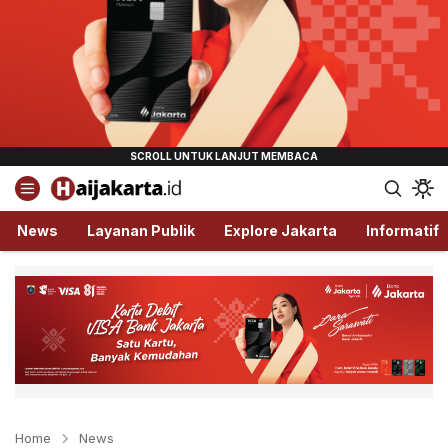
Haijakarta.id
Semua Tentang Jakarta Ada Disini!
News
Layanan Publik
Explore Jakarta
Informatif
Home
News