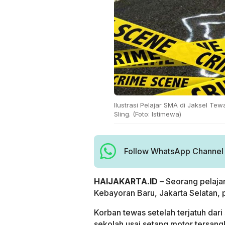
Ilustrasi Pelajar SMA di Jaksel Te
Sling. (Foto: Istimewa)
Follow WhatsApp Channel H
HAIJAKARTA.ID
– Seorang pelaja
Kebayoran Baru, Jakarta Selatan, 
Korban tewas setelah terjatuh dar
sekolah usai setang motor tersang