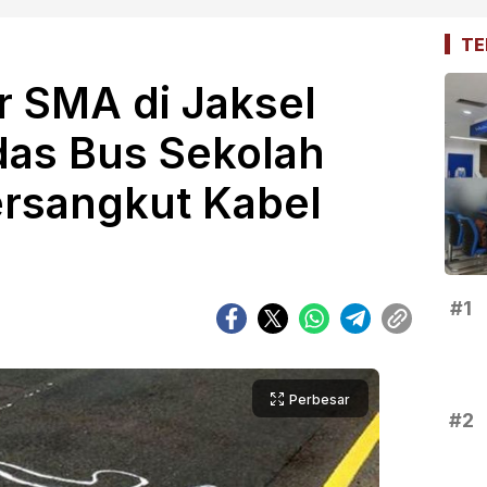
TE
ar SMA di Jaksel
das Bus Sekolah
ersangkut Kabel
#1
Perbesar
#2