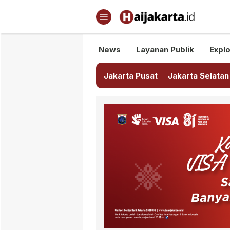
Haijakarta.id
Semua Tentang Jakarta Ada Di
News
Layanan Publik
Explo
Jakarta Pusat
Jakarta Selatan