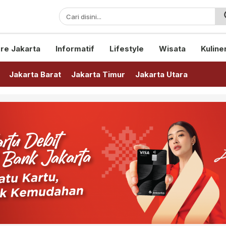
sini!
re Jakarta
Informatif
Lifestyle
Wisata
Kuline
Jakarta Barat
Jakarta Timur
Jakarta Utara