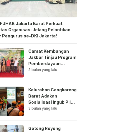
FUHAB Jakarta Barat Perkuat
itas Organisasi Jelang Pelantikan
 Pengurus se-DKI Jakarta!
Camat Kembangan
Jakbar Tinjau Program
Pemberdayaan
Lingkungan di Bale
3 bulan yang lalu
Mawar Mewangi RW
03
Kelurahan Cengkareng
Barat Adakan
Sosialisasi Ingub Pilah
Sampah Kepada PPSU
3 bulan yang lalu
dan RPTRA
Gotong Royong