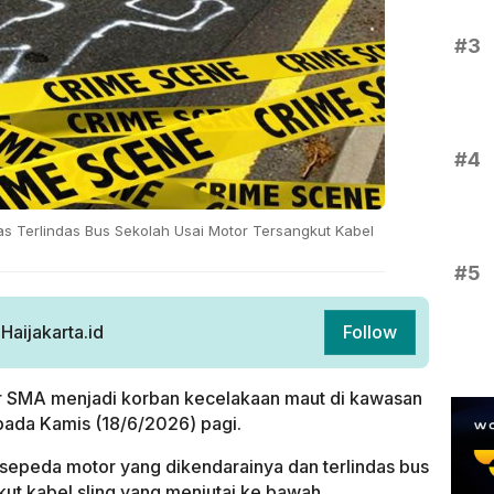
#3
#4
was Terlindas Bus Sekolah Usai Motor Tersangkut Kabel
#5
aijakarta.id
Follow
r SMA menjadi korban kecelakaan maut di kawasan
pada Kamis (18/6/2026) pagi.
i sepeda motor yang dikendarainya dan terlindas bus
kut kabel sling yang menjutai ke bawah.