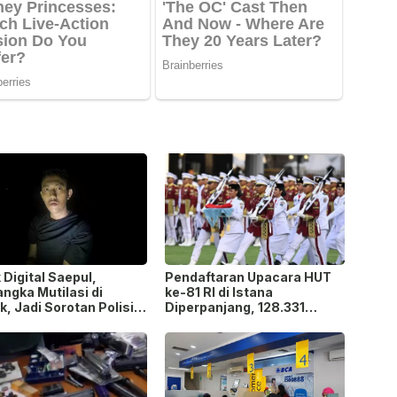
 Digital Saepul,
Pendaftaran Upacara HUT
ngka Mutilasi di
ke-81 RI di Istana
, Jadi Sorotan Polisi
Diperpanjang, 128.331
ap Motif Pembunuhan!
Orang Sudah Ikut “War
Ticket”