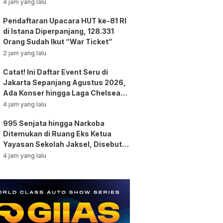
4 jam yang lalu
Pendaftaran Upacara HUT ke-81 RI
di Istana Diperpanjang, 128.331
Orang Sudah Ikut “War Ticket”
2 jam yang lalu
Catat! Ini Daftar Event Seru di
Jakarta Sepanjang Agustus 2026,
Ada Konser hingga Laga Chelsea
vs AC Milan
4 jam yang lalu
995 Senjata hingga Narkoba
Ditemukan di Ruang Eks Ketua
Yayasan Sekolah Jaksel, Disebut
untuk Ekskul Menembak!
4 jam yang lalu