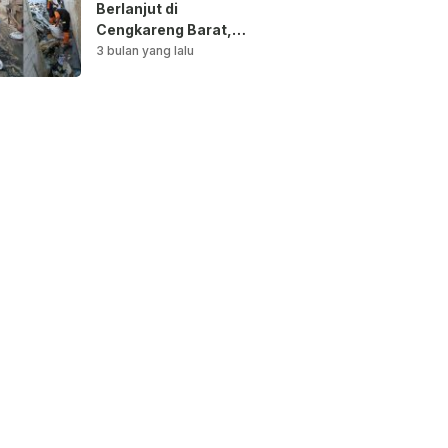
Berlanjut di
Cengkareng Barat,
Saluran Air
3 bulan yang lalu
Dibersihkan untuk
Antisipasi Genangan