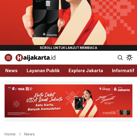
Haijakarta.id
Semua Tentang Jakarta Ada Disini!
News
Layanan Publik
Explore Jakarta
Informatif
Home
News