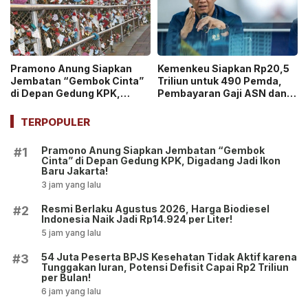
Pramono Anung Siapkan
Kemenkeu Siapkan Rp20,5
Jembatan “Gembok Cinta”
Triliun untuk 490 Pemda,
di Depan Gedung KPK,
Pembayaran Gaji ASN dan
Digadang Jadi Ikon Baru
PPPK Dipastikan Tetap
Jakarta!
Berjalan!
TERPOPULER
Pramono Anung Siapkan Jembatan “Gembok
#1
Cinta” di Depan Gedung KPK, Digadang Jadi Ikon
Baru Jakarta!
3 jam yang lalu
Resmi Berlaku Agustus 2026, Harga Biodiesel
#2
Indonesia Naik Jadi Rp14.924 per Liter!
5 jam yang lalu
54 Juta Peserta BPJS Kesehatan Tidak Aktif karena
#3
Tunggakan Iuran, Potensi Defisit Capai Rp2 Triliun
per Bulan!
6 jam yang lalu