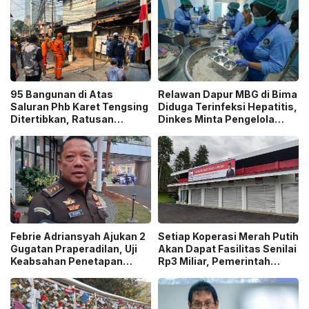
95 Bangunan di Atas
Relawan Dapur MBG di Bima
Saluran Phb Karet Tengsing
Diduga Terinfeksi Hepatitis,
Ditertibkan, Ratusan
Dinkes Minta Pengelola
Petugas Gabungan
Ganti Pekerja yang Reaktif!
Dikerahkan
Febrie Adriansyah Ajukan 2
Setiap Koperasi Merah Putih
Gugatan Praperadilan, Uji
Akan Dapat Fasilitas Senilai
Keabsahan Penetapan
Rp3 Miliar, Pemerintah
Tersangka hingga
Tegaskan Berupa Aset!
Penyitaan Aset!