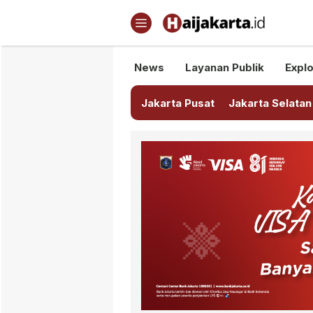
Haijakarta.id
Semua Tentang Jakarta Ada Di
News
Layanan Publik
Explo
Jakarta Pusat
Jakarta Selatan