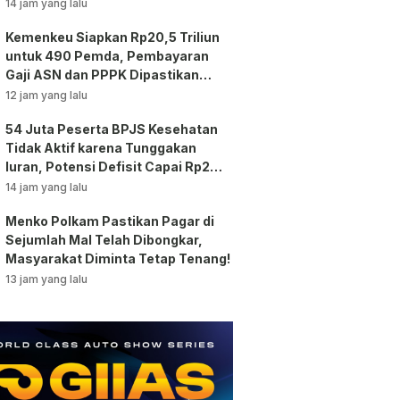
14 jam yang lalu
Kemenkeu Siapkan Rp20,5 Triliun
untuk 490 Pemda, Pembayaran
Gaji ASN dan PPPK Dipastikan
Tetap Berjalan!
12 jam yang lalu
54 Juta Peserta BPJS Kesehatan
Tidak Aktif karena Tunggakan
Iuran, Potensi Defisit Capai Rp2
Triliun per Bulan!
14 jam yang lalu
Menko Polkam Pastikan Pagar di
Sejumlah Mal Telah Dibongkar,
Masyarakat Diminta Tetap Tenang!
13 jam yang lalu