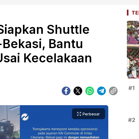
TE
Siapkan Shuttle
-Bekasi, Bantu
sai Kecelakaan
#1
Perbesar
#2