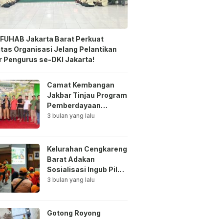
FUHAB Jakarta Barat Perkuat
itas Organisasi Jelang Pelantikan
 Pengurus se-DKI Jakarta!
Camat Kembangan
Jakbar Tinjau Program
Pemberdayaan
Lingkungan di Bale
3 bulan yang lalu
Mawar Mewangi RW
03
Kelurahan Cengkareng
Barat Adakan
Sosialisasi Ingub Pilah
Sampah Kepada PPSU
3 bulan yang lalu
dan RPTRA
Gotong Royong