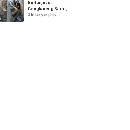
Berlanjut di
Cengkareng Barat,
Saluran Air
3 bulan yang lalu
Dibersihkan untuk
Antisipasi Genangan