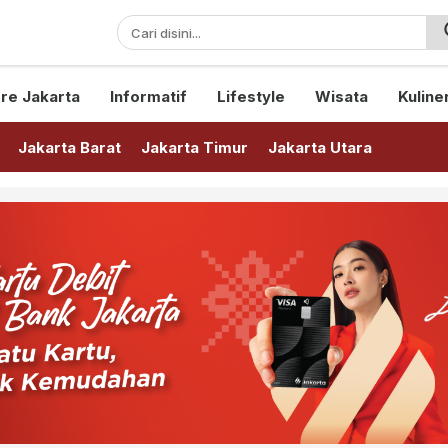
sini!
re Jakarta
Informatif
Lifestyle
Wisata
Kuline
Jakarta Barat
Jakarta Timur
Jakarta Utara