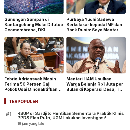
Gunungan Sampah di
Purbaya Yudhi Sadewa
Bantargebang Mulai Ditutup
Berkelakar kepada IMF dan
Geomembrane, DKI
Bank Dunia: Saya Menteri
Percepat Penghentian
Keuangan Paling Tidak
Sistem Open Dumping!
Beruntung di Dunia!
Febrie Adriansyah Masih
Menteri HAM Usulkan
Terima 50 Persen Gaji
Warga Belanja Rp1 Juta per
Pokok Usai Dinonaktifkan
Bulan di Koperasi Desa, Tuai
sebagai Jaksa, Tunjangan
Pro dan Kontra!
ASN Dihentikan!
TERPOPULER
RSUP dr Sardjito Hentikan Sementara Praktik Klinis
#1
PPDS Elda Putri, UGM Lakukan Investigasi!
16 jam yang lalu