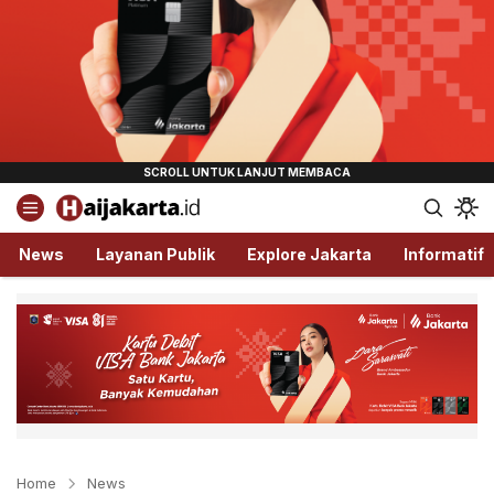
Haijakarta.id
Semua Tentang Jakarta Ada Disini!
News
Layanan Publik
Explore Jakarta
Informatif
Home
News