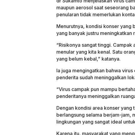
dr Sukamto menjelaskan virus cam
maupun aerosol saat seseorang bat
penularan tidak memerlukan kontak
Menurutnya, kondisi konser yang b
yang banyak justru meningkatkan r
“Risikonya sangat tinggi. Campak a
menular yang kita kenal. Satu orang
yang belum kebal,” katanya.
Ia juga mengingatkan bahwa virus
penderita sudah meninggalkan loka
“Virus campak pun mampu bertahan
penderitanya meninggalkan ruang
Dengan kondisi area konser yang te
berlangsung selama berjam-jam, m
lingkungan yang sangat ideal untuk
Karena itu, masyarakat yang meng