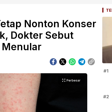
TE
 Tetap Nonton Konser
, Dokter Sebut
 Menular
#1
Perbesar
#2