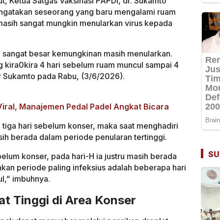
t, Ketua Satgas Vaksinasi PAPDI, dr. Sukamto
ngatakan seseorang yang baru mengalami ruam
masih sangat mungkin menularkan virus kepada
a sangat besar kemungkinan masih menularkan.
kira0kira 4 hari sebelum ruam muncul sampai 4
dr Sukamto pada Rabu, (3/6/2026).
ral, Manajemen Pedal Padel Angkat Bicara
 tiga hari sebelum konser, maka saat menghadiri
sih berada dalam periode penularan tertinggi.
SU
belum konser, pada hari-H ia justru masih berada
an periode paling infeksius adalah beberapa hari
l,” imbuhnya.
at Tinggi di Area Konser