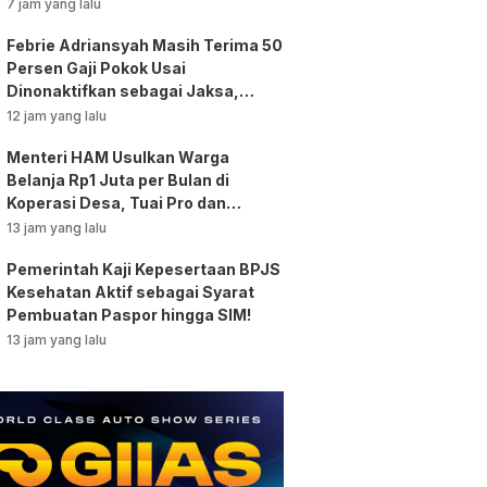
Bansos!
7 jam yang lalu
Febrie Adriansyah Masih Terima 50
Persen Gaji Pokok Usai
Dinonaktifkan sebagai Jaksa,
Tunjangan ASN Dihentikan!
12 jam yang lalu
Menteri HAM Usulkan Warga
Belanja Rp1 Juta per Bulan di
Koperasi Desa, Tuai Pro dan
Kontra!
13 jam yang lalu
Pemerintah Kaji Kepesertaan BPJS
Kesehatan Aktif sebagai Syarat
Pembuatan Paspor hingga SIM!
13 jam yang lalu