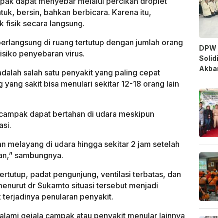
pak dapat menyebar melalui percikan droplet
uk, bersin, bahkan berbicara. Karena itu,
 fisik secara langsung.
erlangsung di ruang tertutup dengan jumlah orang
DPW 
isiko penyebaran virus.
Solid
Akbar
dalah salah satu penyakit yang paling cepat
 yang sakit bisa menulari sekitar 12-18 orang lain
 campak dapat bertahan di udara meskipun
si.
 melayang di udara hingga sekitar 2 jam setelah
an,” sambungnya.
rtutup, padat pengunjung, ventilasi terbatas, dan
enurut dr Sukamto situasi tersebut menjadi
 terjadinya penularan penyakit.
alami gejala campak atau penyakit menular lainnya