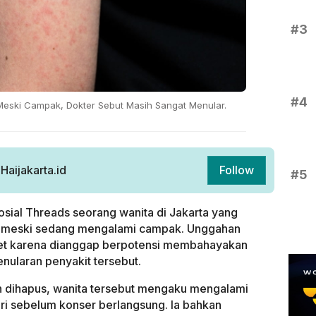
#3
#4
Meski Campak, Dokter Sebut Masih Sangat Menular.
aijakarta.id
Follow
#5
sosial Threads seorang wanita di Jakarta yang
r meski sedang mengalami campak. Unggahan
anet karena dianggap berpotensi membahayakan
penularan penyakit tersebut.
h dihapus, wanita tersebut mengaku mengalami
ari sebelum konser berlangsung. Ia bahkan