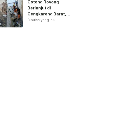
Gotong Royong
Berlanjut di
Cengkareng Barat,
Saluran Air
3 bulan yang lalu
Dibersihkan untuk
Antisipasi Genangan