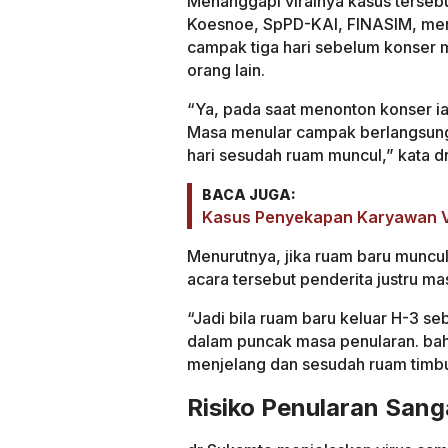
Menanggapi viralnya kasus tersebu
Koesnoe, SpPD-KAI, FINASIM, me
campak tiga hari sebelum konser 
orang lain.
“Ya, pada saat menonton konser i
Masa menular campak berlangsung 
hari sesudah ruam muncul,” kata 
BACA JUGA:
Kasus Penyekapan Karyawan Vi
Menurutnya, jika ruam baru muncul
acara tersebut penderita justru ma
“Jadi bila ruam baru keluar H-3 se
dalam puncak masa penularan. bahk
menjelang dan sesudah ruam timbu
Risiko Penularan Sang