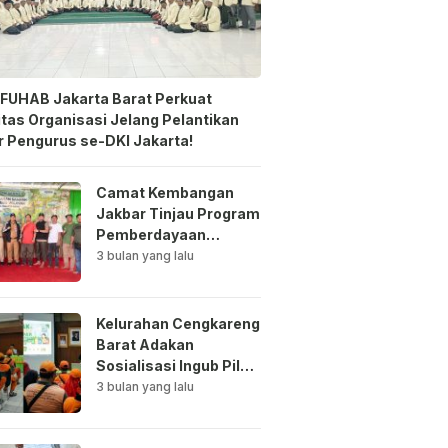
FUHAB Jakarta Barat Perkuat
itas Organisasi Jelang Pelantikan
 Pengurus se-DKI Jakarta!
Camat Kembangan
Jakbar Tinjau Program
Pemberdayaan
Lingkungan di Bale
3 bulan yang lalu
Mawar Mewangi RW
03
Kelurahan Cengkareng
Barat Adakan
Sosialisasi Ingub Pilah
Sampah Kepada PPSU
3 bulan yang lalu
dan RPTRA