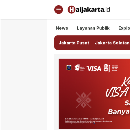
Haijakarta.id
Semua Tentang Jakarta Ada Di
News
Layanan Publik
Explo
Jakarta Pusat
Jakarta Selatan