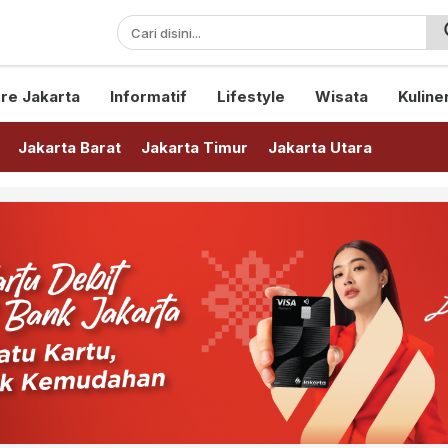
sini!
re Jakarta
Informatif
Lifestyle
Wisata
Kuline
Jakarta Barat
Jakarta Timur
Jakarta Utara