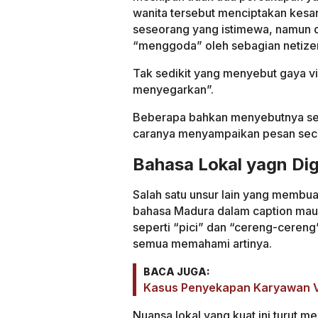
wanita tersebut menciptakan kesa
seseorang yang istimewa, namun d
“menggoda” oleh sebagian netize
Tak sedikit yang menyebut gaya v
menyegarkan”.
Beberapa bahkan menyebutnya seba
caranya menyampaikan pesan seca
Bahasa Lokal yagn Di
Salah satu unsur lain yang membua
bahasa Madura dalam caption maup
seperti “pici” dan “cereng-ceren
semua memahami artinya.
BACA JUGA:
Kasus Penyekapan Karyawan Vi
Nuansa lokal yang kuat ini turut 