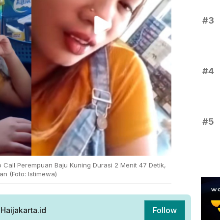
#3
#4
#5
Call Perempuan Baju Kuning Durasi 2 Menit 47 Detik,
an (Foto: Istimewa)
aijakarta.id
Follow