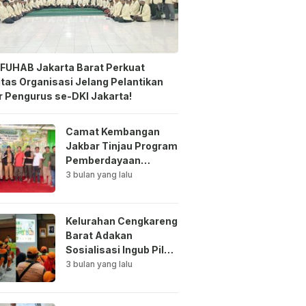
FUHAB Jakarta Barat Perkuat
itas Organisasi Jelang Pelantikan
 Pengurus se-DKI Jakarta!
Camat Kembangan
Jakbar Tinjau Program
Pemberdayaan
Lingkungan di Bale
3 bulan yang lalu
Mawar Mewangi RW
03
Kelurahan Cengkareng
Barat Adakan
Sosialisasi Ingub Pilah
Sampah Kepada PPSU
3 bulan yang lalu
dan RPTRA