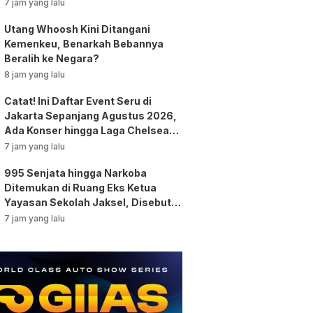
7 jam yang lalu
Utang Whoosh Kini Ditangani
Kemenkeu, Benarkah Bebannya
Beralih ke Negara?
8 jam yang lalu
Catat! Ini Daftar Event Seru di
Jakarta Sepanjang Agustus 2026,
Ada Konser hingga Laga Chelsea
vs AC Milan
7 jam yang lalu
995 Senjata hingga Narkoba
Ditemukan di Ruang Eks Ketua
Yayasan Sekolah Jaksel, Disebut
untuk Ekskul Menembak!
7 jam yang lalu