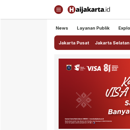
Haijakarta.id
Semua Tentang Jakarta Ada Di
News
Layanan Publik
Explo
Jakarta Pusat
Jakarta Selatan