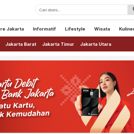
sini!
re Jakarta
Informatif
Lifestyle
Wisata
Kuline
Jakarta Barat
Jakarta Timur
Jakarta Utara