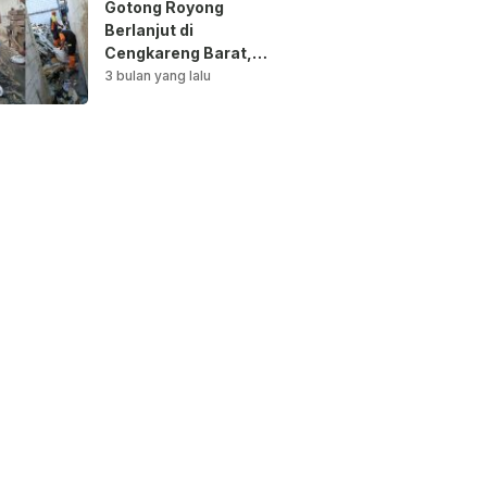
Gotong Royong
Berlanjut di
Cengkareng Barat,
Saluran Air
3 bulan yang lalu
Dibersihkan untuk
Antisipasi Genangan