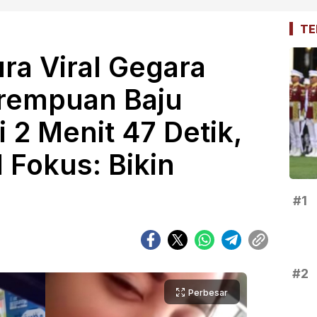
TE
a Viral Gegara
erempuan Baju
 2 Menit 47 Detik,
 Fokus: Bikin
#1
#2
Perbesar