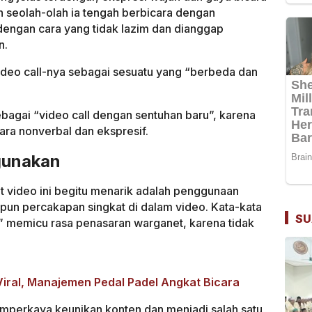
n seolah-olah ia tengah berbicara dengan
engan cara yang tidak lazim dan dianggap
n.
ideo call-nya sebagai sesuatu yang “berbeda dan
gai “video call dengan sentuhan baru”, karena
ra nonverbal dan ekspresif.
gunakan
t video ini begitu menarik adalah penggunaan
un percakapan singkat di dalam video. Kata-kata
SU
g” memicu rasa penasaran warganet, karena tidak
ral, Manajemen Pedal Padel Angkat Bicara
memperkaya keunikan konten dan menjadi salah satu