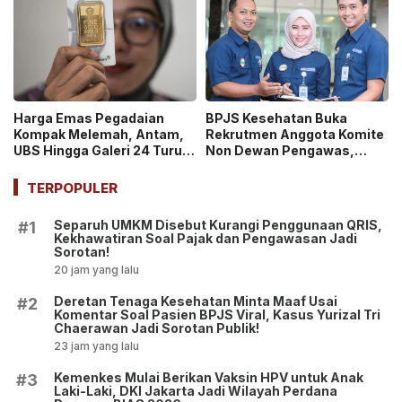
Harga Emas Pegadaian
BPJS Kesehatan Buka
Kompak Melemah, Antam,
Rekrutmen Anggota Komite
UBS Hingga Galeri 24 Turun
Non Dewan Pengawas,
pada 14 Juli 2026
Dibuka hingga 18 Juli 2026!
TERPOPULER
Separuh UMKM Disebut Kurangi Penggunaan QRIS,
#1
Kekhawatiran Soal Pajak dan Pengawasan Jadi
Sorotan!
20 jam yang lalu
Deretan Tenaga Kesehatan Minta Maaf Usai
#2
Komentar Soal Pasien BPJS Viral, Kasus Yurizal Tri
Chaerawan Jadi Sorotan Publik!
23 jam yang lalu
Kemenkes Mulai Berikan Vaksin HPV untuk Anak
#3
Laki-Laki, DKI Jakarta Jadi Wilayah Perdana