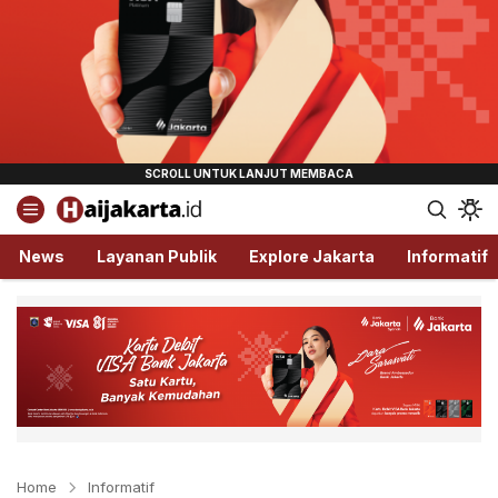
Haijakarta.id
Semua Tentang Jakarta Ada Disini!
News
Layanan Publik
Explore Jakarta
Informatif
Home
Informatif