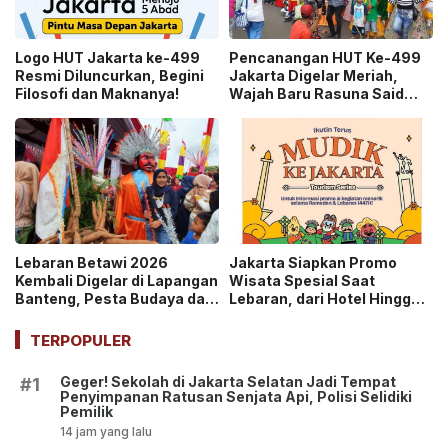
Logo HUT Jakarta ke-499
Pencanangan HUT Ke-499
Resmi Diluncurkan, Begini
Jakarta Digelar Meriah,
Filosofi dan Maknanya!
Wajah Baru Rasuna Said
Jadi Sorotan!
Lebaran Betawi 2026
Jakarta Siapkan Promo
Kembali Digelar di Lapangan
Wisata Spesial Saat
Banteng, Pesta Budaya dan
Lebaran, dari Hotel Hingga
Ajang Silaturahmi Warga
City Tour!
Jakarta!
TERPOPULER
Geger! Sekolah di Jakarta Selatan Jadi Tempat
#1
Penyimpanan Ratusan Senjata Api, Polisi Selidiki
Pemilik
14 jam yang lalu