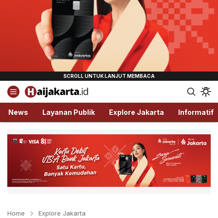
Haijakarta.id
Semua Tentang Jakarta Ada Disini!
News
Layanan Publik
Explore Jakarta
Informatif
Home
Explore Jakarta