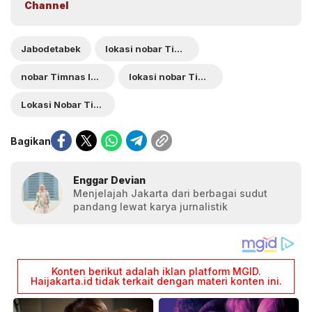
Channel
Jabodetabek
lokasi nobar Timnas Indonesia VS China di Jakarta
nobar Timnas Indonesia vs China di Tangerang
lokasi nobar Timnas Indonesia vs China di Bogor
Lokasi Nobar Timnas Indonesia vs China di Jabodetabek
Bagikan
Enggar Devian
Menjelajah Jakarta dari berbagai sudut
pandang lewat karya jurnalistik