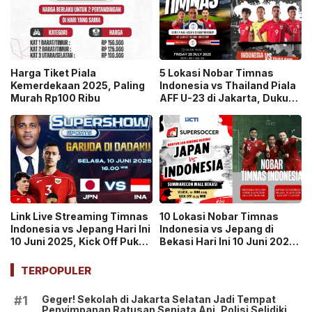
Harga Tiket Piala
5 Lokasi Nobar Timnas
Kemerdekaan 2025, Paling
Indonesia vs Thailand Piala
Murah Rp100 Ribu
AFF U-23 di Jakarta, Dukung
Garuda Menang
Link Live Streaming Timnas
10 Lokasi Nobar Timnas
Indonesia vs Jepang Hari Ini
Indonesia vs Jepang di
10 Juni 2025, Kick Off Pukul
Bekasi Hari Ini 10 Juni 2025,
17.35 WIB di RCTI dan
Warga Merapat Dukung
Vision+
Garuda Menang
TERPOPULER
Geger! Sekolah di Jakarta Selatan Jadi Tempat
#1
Penyimpanan Ratusan Senjata Api, Polisi Selidiki