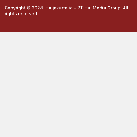
Copyright © 2024. Haijakarta.id – PT Hai Media Group. All
rights reserved
https://cuths.com/societies/big-band/
https://cuths.com/societies/big-band/
https://ceria158link.page
https://ceria158link.page