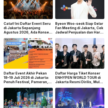
Catat! Ini Daftar Event Seru
Byeon Woo-seok Siap Gelar
di Jakarta Sepanjang
Fan Meeting di Jakarta, Cek
Agustus 2026, Ada Konser
Jadwal Penjualan dan Harga
hingga Laga Chelsea vs AC
Tiketnya!
Milan
Daftar Event Akhir Pekan
Daftar Harga Tiket Konser
18–19 Juli 2026 di Jakarta:
ENHYPEN WORLD TOUR di
Penuh Festival, Pameran,
Jakarta Resmi Dirilis, Mulai
Konser hingga Wisata
Rp1,45 Juta!
Belanja!