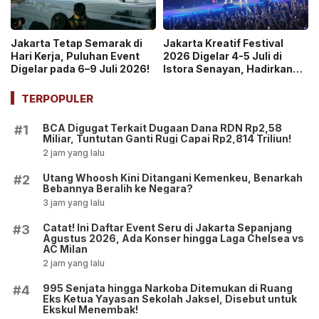
Jakarta Tetap Semarak di
Jakarta Kreatif Festival
Hari Kerja, Puluhan Event
2026 Digelar 4-5 Juli di
Digelar pada 6–9 Juli 2026!
Istora Senayan, Hadirkan
Konser Musik, Urban
Farming hingga Padel!
TERPOPULER
BCA Digugat Terkait Dugaan Dana RDN Rp2,58
#1
Miliar, Tuntutan Ganti Rugi Capai Rp2,814 Triliun!
2 jam yang lalu
Utang Whoosh Kini Ditangani Kemenkeu, Benarkah
#2
Bebannya Beralih ke Negara?
3 jam yang lalu
Catat! Ini Daftar Event Seru di Jakarta Sepanjang
#3
Agustus 2026, Ada Konser hingga Laga Chelsea vs
AC Milan
2 jam yang lalu
995 Senjata hingga Narkoba Ditemukan di Ruang
#4
Eks Ketua Yayasan Sekolah Jaksel, Disebut untuk
Ekskul Menembak!