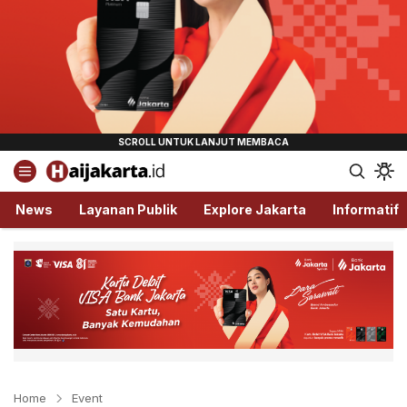
Haijakarta.id
Semua Tentang Jakarta Ada Disini!
News
Layanan Publik
Explore Jakarta
Informatif
Home
Event