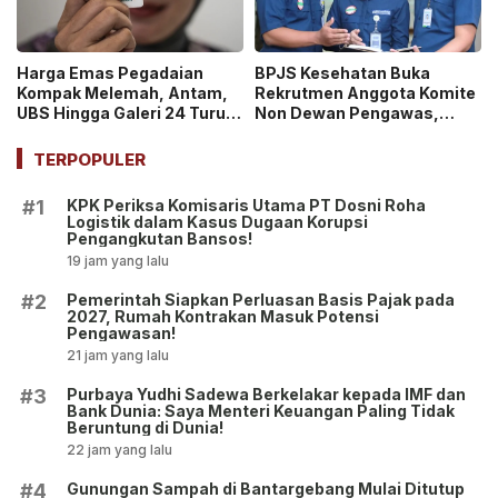
Harga Emas Pegadaian
BPJS Kesehatan Buka
Kompak Melemah, Antam,
Rekrutmen Anggota Komite
UBS Hingga Galeri 24 Turun
Non Dewan Pengawas,
pada 14 Juli 2026
Dibuka hingga 18 Juli 2026!
TERPOPULER
KPK Periksa Komisaris Utama PT Dosni Roha
#1
Logistik dalam Kasus Dugaan Korupsi
Pengangkutan Bansos!
19 jam yang lalu
Pemerintah Siapkan Perluasan Basis Pajak pada
#2
2027, Rumah Kontrakan Masuk Potensi
Pengawasan!
21 jam yang lalu
Purbaya Yudhi Sadewa Berkelakar kepada IMF dan
#3
Bank Dunia: Saya Menteri Keuangan Paling Tidak
Beruntung di Dunia!
22 jam yang lalu
Gunungan Sampah di Bantargebang Mulai Ditutup
#4