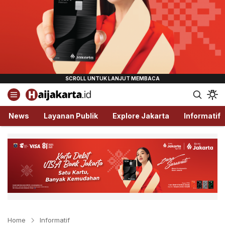
Haijakarta.id
Semua Tentang Jakarta Ada Disini!
News
Layanan Publik
Explore Jakarta
Informatif
Home
Informatif