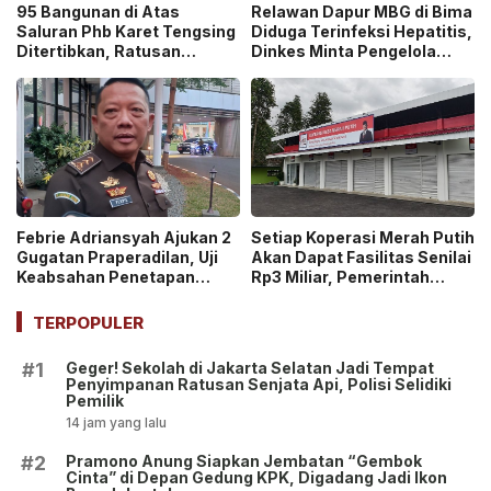
95 Bangunan di Atas
Relawan Dapur MBG di Bima
Saluran Phb Karet Tengsing
Diduga Terinfeksi Hepatitis,
Ditertibkan, Ratusan
Dinkes Minta Pengelola
Petugas Gabungan
Ganti Pekerja yang Reaktif!
Dikerahkan
Febrie Adriansyah Ajukan 2
Setiap Koperasi Merah Putih
Gugatan Praperadilan, Uji
Akan Dapat Fasilitas Senilai
Keabsahan Penetapan
Rp3 Miliar, Pemerintah
Tersangka hingga
Tegaskan Berupa Aset!
Penyitaan Aset!
TERPOPULER
Geger! Sekolah di Jakarta Selatan Jadi Tempat
#1
Penyimpanan Ratusan Senjata Api, Polisi Selidiki
Pemilik
14 jam yang lalu
Pramono Anung Siapkan Jembatan “Gembok
#2
Cinta” di Depan Gedung KPK, Digadang Jadi Ikon