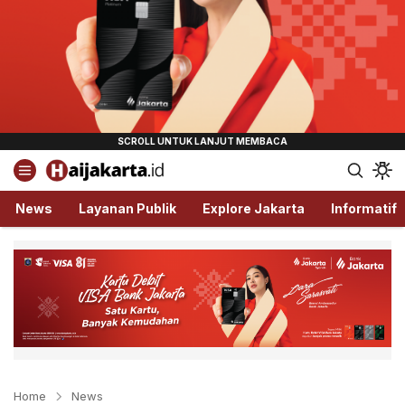
Haijakarta.id
Semua Tentang Jakarta Ada Disini!
News
Layanan Publik
Explore Jakarta
Informatif
Home
News