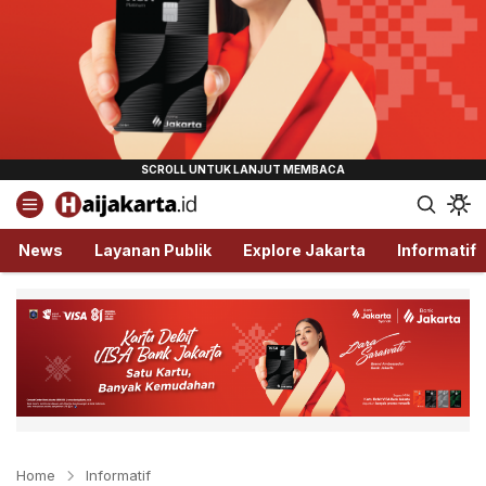
Haijakarta.id
Semua Tentang Jakarta Ada Disini!
News
Layanan Publik
Explore Jakarta
Informatif
Home
Informatif