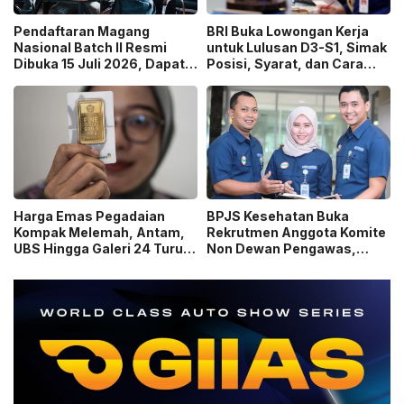
Pendaftaran Magang
BRI Buka Lowongan Kerja
Nasional Batch II Resmi
untuk Lulusan D3-S1, Simak
Dibuka 15 Juli 2026, Dapat
Posisi, Syarat, dan Cara
Uang Saku Setara UMP!
Daftarnya
Harga Emas Pegadaian
BPJS Kesehatan Buka
Kompak Melemah, Antam,
Rekrutmen Anggota Komite
UBS Hingga Galeri 24 Turun
Non Dewan Pengawas,
pada 14 Juli 2026
Dibuka hingga 18 Juli 2026!