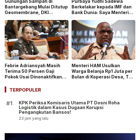
Gunungan Sampah di
Purbaya Yudhi Sadewa
Bantargebang Mulai Ditutup
Berkelakar kepada IMF dan
Geomembrane, DKI
Bank Dunia: Saya Menteri
Percepat Penghentian
Keuangan Paling Tidak
Sistem Open Dumping!
Beruntung di Dunia!
Febrie Adriansyah Masih
Menteri HAM Usulkan
Terima 50 Persen Gaji
Warga Belanja Rp1 Juta per
Pokok Usai Dinonaktifkan
Bulan di Koperasi Desa, Tuai
sebagai Jaksa, Tunjangan
Pro dan Kontra!
ASN Dihentikan!
TERPOPULER
KPK Periksa Komisaris Utama PT Dosni Roha
#1
Logistik dalam Kasus Dugaan Korupsi
Pengangkutan Bansos!
23 jam yang lalu