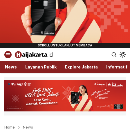
Haijakarta.id
Semua Tentang Jakarta Ada Disini!
News
Layanan Publik
Explore Jakarta
Informatif
Home
News