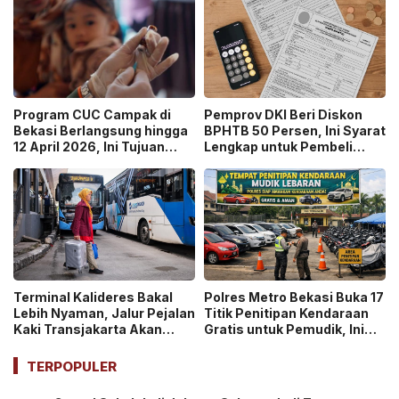
Program CUC Campak di
Pemprov DKI Beri Diskon
Bekasi Berlangsung hingga
BPHTB 50 Persen, Ini Syarat
12 April 2026, Ini Tujuan
Lengkap untuk Pembeli
Kegiatanya!
Rumah Pertama!
Terminal Kalideres Bakal
Polres Metro Bekasi Buka 17
Lebih Nyaman, Jalur Pejalan
Titik Penitipan Kendaraan
Kaki Transjakarta Akan
Gratis untuk Pemudik, Ini
Dipasangi Kanopi
Daftarnya!
TERPOPULER