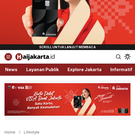
Haijakarta.id
Semua Tentang Jakarta Ada Disini!
News
Layanan Publik
Explore Jakarta
Informatif
Home
Lifestyle