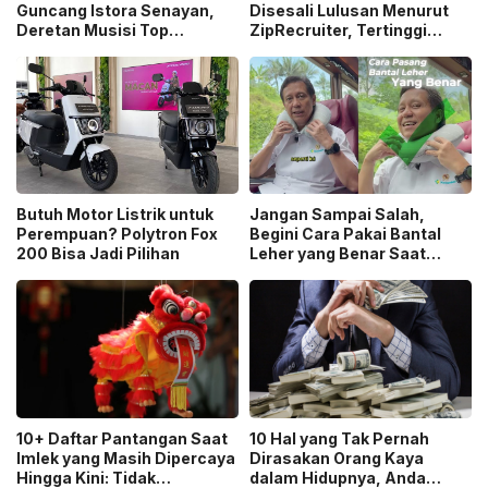
Guncang Istora Senayan,
Disesali Lulusan Menurut
Deretan Musisi Top
ZipRecruiter, Tertinggi
Indonesia hingga Dewa 19
Jurnalisme!
dan Raisa Bakal Tampil
Butuh Motor Listrik untuk
Jangan Sampai Salah,
Perempuan? Polytron Fox
Begini Cara Pakai Bantal
200 Bisa Jadi Pilihan
Leher yang Benar Saat
Mudik Kata Menkes!
10+ Daftar Pantangan Saat
10 Hal yang Tak Pernah
Imlek yang Masih Dipercaya
Dirasakan Orang Kaya
Hingga Kini: Tidak
dalam Hidupnya, Anda