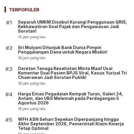
Meminjam Uang!
Termasuk?
TERPOPULER
Separuh UMKM Disebut Kurangi Penggunaan QRIS,
#1
Kekhawatiran Soal Pajak dan Pengawasan Jadi
Sorotan!
15 jam yang lalu
Sri Mulyani Ditunjuk Bank Dunia Pimpin
#2
Penggalangan Dana untuk Negara Miskin!
19 jam yang lalu
Deretan Tenaga Kesehatan Minta Maaf Usai
#3
Komentar Soal Pasien BPJS Viral, Kasus Yurizal Tri
Chaerawan Jadi Sorotan Publik!
18 jam yang lalu
Harga Emas Pegadaian Kompak Turun, Galeri 24,
#4
Antam, dan UBS Melemah pada Perdagangan 5
Agustus 2026
19 jam yang lalu
WFH ASN Sehari Sepekan Diperpanjang hingga
#5
Akhir September 2026, Pemerintah Klaim Kinerja
Tetap Optimal