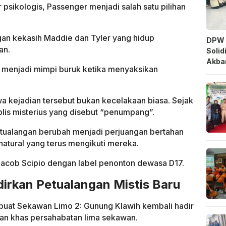
or psikologis, Passenger menjadi salah satu pilihan
gan kekasih Maddie dan Tyler yang hidup
DPW 
an.
Solid
Akbar
menjadi mimpi buruk ketika menyaksikan
kejadian tersebut bukan kecelakaan biasa. Sejak
iblis misterius yang disebut “penumpang”.
tualangan berubah menjadi perjuangan bertahan
tural yang terus mengikuti mereka.
n Jacob Scipio dengan label penonton dewasa D17.
irkan Petualangan Mistis Baru
uat Sekawan Limo 2: Gunung Klawih kembali hadir
n khas persahabatan lima sekawan.