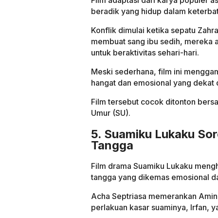
Film adaptasi dari karya populer as
beradik yang hidup dalam keterba
Konflik dimulai ketika sepatu Zahra
membuat sang ibu sedih, mereka a
untuk beraktivitas sehari-hari.
Meski sederhana, film ini mengga
hangat dan emosional yang dekat
Film tersebut cocok ditonton ber
Umur (SU).
5. Suamiku Lukaku So
Tangga
Film drama Suamiku Lukaku mengha
tangga yang dikemas emosional d
Acha Septriasa memerankan Amina
perlakuan kasar suaminya, Irfan,