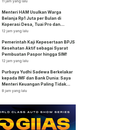
Tunjangan ASN Dihentikan!
11 jam yang lalu
Menteri HAM Usulkan Warga
Belanja Rp1 Juta per Bulan di
Koperasi Desa, Tuai Pro dan
Kontra!
12 jam yang lalu
Pemerintah Kaji Kepesertaan BPJS
Kesehatan Aktif sebagai Syarat
Pembuatan Paspor hingga SIM!
12 jam yang lalu
Purbaya Yudhi Sadewa Berkelakar
kepada IMF dan Bank Dunia: Saya
Menteri Keuangan Paling Tidak
Beruntung di Dunia!
8 jam yang lalu