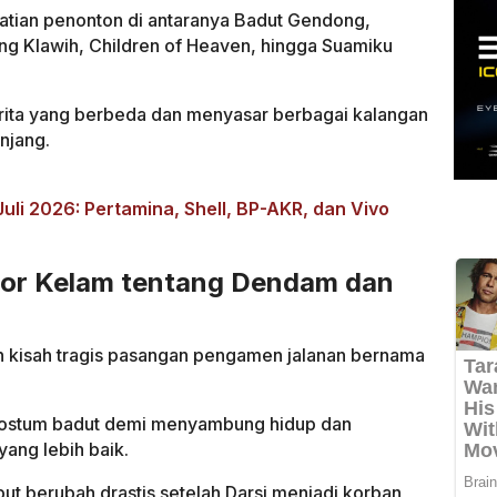
atian penonton di antaranya Badut Gendong,
g Klawih, Children of Heaven, hingga Suamiku
erita yang berbeda dan menyasar berbagai kalangan
njang.
li 2026: Pertamina, Shell, BP-AKR, dan Vivo
ror Kelam tentang Dendam dan
 kisah tragis pasangan pengamen jalanan bernama
kostum badut demi menyambung hidup dan
ng lebih baik.
t berubah drastis setelah Darsi menjadi korban