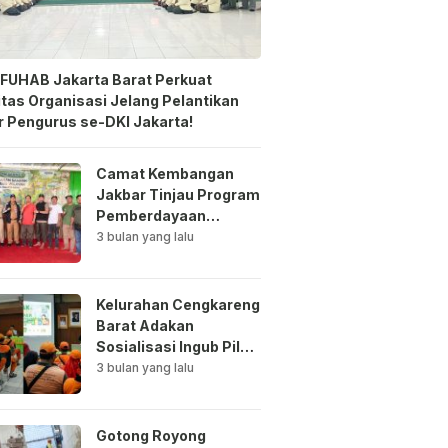
FUHAB Jakarta Barat Perkuat
itas Organisasi Jelang Pelantikan
 Pengurus se-DKI Jakarta!
Camat Kembangan
Jakbar Tinjau Program
Pemberdayaan
Lingkungan di Bale
3 bulan yang lalu
Mawar Mewangi RW
03
Kelurahan Cengkareng
Barat Adakan
Sosialisasi Ingub Pilah
Sampah Kepada PPSU
3 bulan yang lalu
dan RPTRA
Gotong Royong