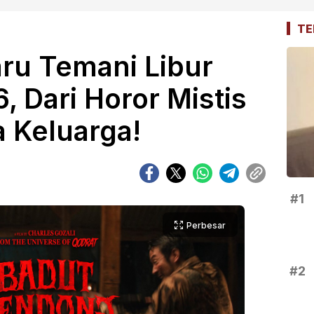
TE
aru Temani Libur
, Dari Horor Mistis
 Keluarga!
#1
Perbesar
#2