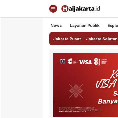
Haijakarta.id
Semua Tentang Jakarta Ada Di
News
Layanan Publik
Explo
Jakarta Pusat
Jakarta Selatan