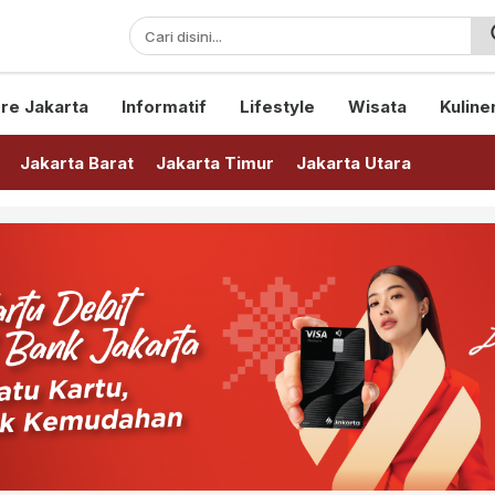
sini!
re Jakarta
Informatif
Lifestyle
Wisata
Kuline
Jakarta Barat
Jakarta Timur
Jakarta Utara