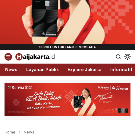
Haijakarta.id
Semua Tentang Jakarta Ada Disini!
News
Layanan Publik
Explore Jakarta
Informatif
Home
News