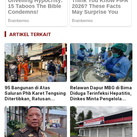
ARTIKEL TERKAIT
95 Bangunan di Atas
Relawan Dapur MBG di Bima
Saluran Phb Karet Tengsing
Diduga Terinfeksi Hepatitis,
Ditertibkan, Ratusan
Dinkes Minta Pengelola
Petugas Gabungan
Ganti Pekerja yang Reaktif!
Dikerahkan