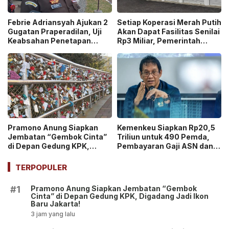
Febrie Adriansyah Ajukan 2
Setiap Koperasi Merah Putih
Gugatan Praperadilan, Uji
Akan Dapat Fasilitas Senilai
Keabsahan Penetapan
Rp3 Miliar, Pemerintah
Tersangka hingga
Tegaskan Berupa Aset!
Penyitaan Aset!
Pramono Anung Siapkan
Kemenkeu Siapkan Rp20,5
Jembatan “Gembok Cinta”
Triliun untuk 490 Pemda,
di Depan Gedung KPK,
Pembayaran Gaji ASN dan
Digadang Jadi Ikon Baru
PPPK Dipastikan Tetap
Jakarta!
Berjalan!
TERPOPULER
Pramono Anung Siapkan Jembatan “Gembok
#1
Cinta” di Depan Gedung KPK, Digadang Jadi Ikon
Baru Jakarta!
3 jam yang lalu