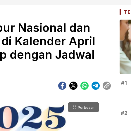
TE
ibur Nasional dan
di Kalender April
p dengan Jadwal
#1
Perbesar
#2