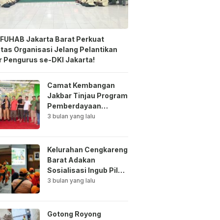
FUHAB Jakarta Barat Perkuat
itas Organisasi Jelang Pelantikan
 Pengurus se-DKI Jakarta!
Camat Kembangan
Jakbar Tinjau Program
Pemberdayaan
Lingkungan di Bale
3 bulan yang lalu
Mawar Mewangi RW
03
Kelurahan Cengkareng
Barat Adakan
Sosialisasi Ingub Pilah
Sampah Kepada PPSU
3 bulan yang lalu
dan RPTRA
Gotong Royong