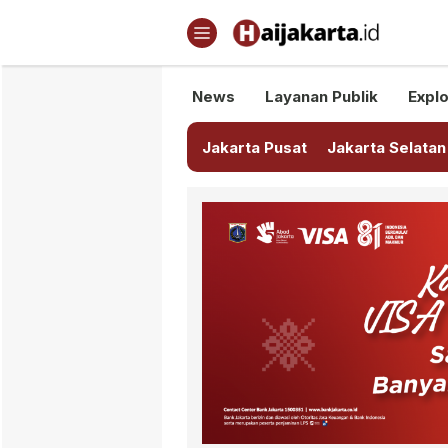
Haijakarta.id
Semua Tentang Jakarta Ada Di
News
Layanan Publik
Explo
Jakarta Pusat
Jakarta Selatan