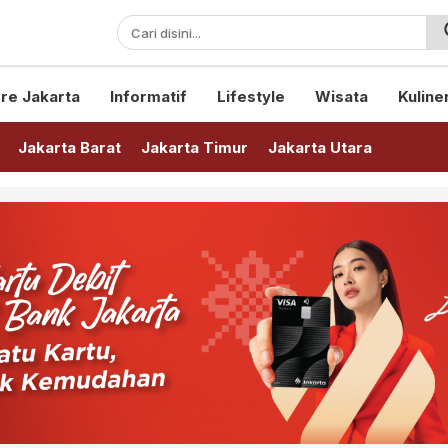
sini!
re Jakarta
Informatif
Lifestyle
Wisata
Kuline
Jakarta Barat
Jakarta Timur
Jakarta Utara