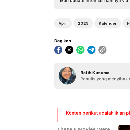
Ikuti update informasi lainnya via
April
2025
Kalender
H
Bagikan
Ratih Kusuma
Penulis yang menyibak 