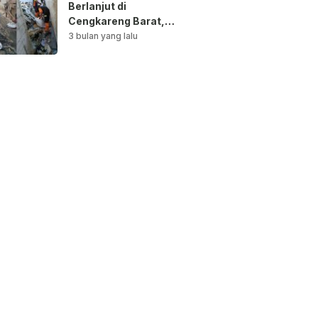
Berlanjut di
Cengkareng Barat,
Saluran Air
3 bulan yang lalu
Dibersihkan untuk
Antisipasi Genangan