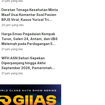
21 jam yang lalu
Deretan Tenaga Kesehatan Minta
Maaf Usai Komentar Soal Pasien
BPJS Viral, Kasus Yurizal Tri
Chaerawan Jadi Sorotan Publik!
20 jam yang lalu
Harga Emas Pegadaian Kompak
Turun, Galeri 24, Antam, dan UBS
Melemah pada Perdagangan 5
Agustus 2026
21 jam yang lalu
WFH ASN Sehari Sepekan
Diperpanjang hingga Akhir
September 2026, Pemerintah
Klaim Kinerja Tetap Optimal
21 jam yang lalu