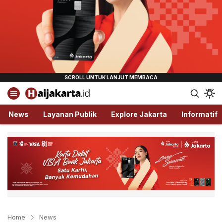
Haijakarta.id
Semua Tentang Jakarta Ada Disini!
News
Layanan Publik
Explore Jakarta
Informatif
Home
News