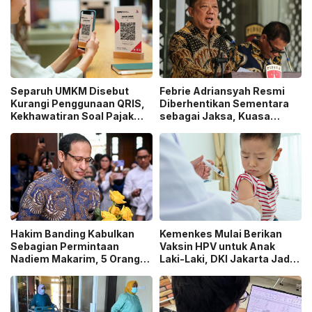
Separuh UMKM Disebut
Febrie Adriansyah Resmi
Kurangi Penggunaan QRIS,
Diberhentikan Sementara
Kekhawatiran Soal Pajak
sebagai Jaksa, Kuasa
dan Pengawasan Jadi
Hukum Tempuh Jalur
Sorotan!
Praperadilan!
Hakim Banding Kabulkan
Kemenkes Mulai Berikan
Sebagian Permintaan
Vaksin HPV untuk Anak
Nadiem Makarim, 5 Orang
Laki-Laki, DKI Jakarta Jadi
Akan Diperiksa Ulang dalam
Wilayah Perdana Program
Kasus Chromebook!
BIAS 2026