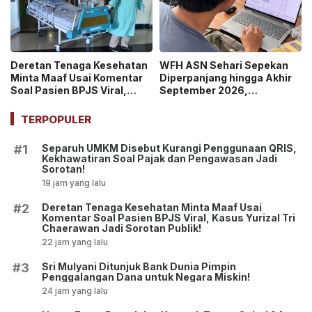
Deretan Tenaga Kesehatan
WFH ASN Sehari Sepekan
Minta Maaf Usai Komentar
Diperpanjang hingga Akhir
Soal Pasien BPJS Viral,
September 2026,
Kasus Yurizal Tri
Pemerintah Klaim Kinerja
Chaerawan Jadi Sorotan
Tetap Optimal
TERPOPULER
Publik!
Separuh UMKM Disebut Kurangi Penggunaan QRIS,
#1
Kekhawatiran Soal Pajak dan Pengawasan Jadi
Sorotan!
19 jam yang lalu
Deretan Tenaga Kesehatan Minta Maaf Usai
#2
Komentar Soal Pasien BPJS Viral, Kasus Yurizal Tri
Chaerawan Jadi Sorotan Publik!
22 jam yang lalu
Sri Mulyani Ditunjuk Bank Dunia Pimpin
#3
Penggalangan Dana untuk Negara Miskin!
24 jam yang lalu