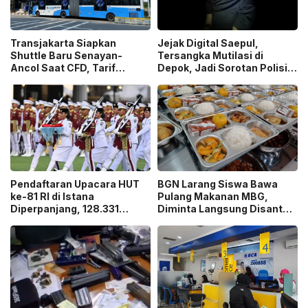
Transjakarta Siapkan
Jejak Digital Saepul,
Shuttle Baru Senayan-
Tersangka Mutilasi di
Ancol Saat CFD, Tarif
Depok, Jadi Sorotan Polisi
Peluncuran Cuma Rp1
Ungkap Motif Pembunuhan!
Pendaftaran Upacara HUT
BGN Larang Siswa Bawa
ke-81 RI di Istana
Pulang Makanan MBG,
Diperpanjang, 128.331
Diminta Langsung Disantap
Orang Sudah Ikut “War
di Sekolah!
Ticket”