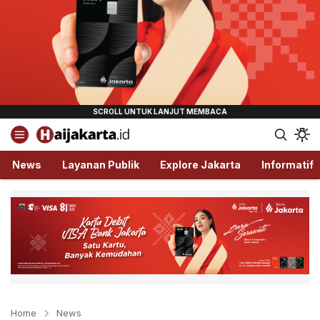
Haijakarta.id
Semua Tentang Jakarta Ada Disini!
News
Layanan Publik
Explore Jakarta
Informatif
Home
News