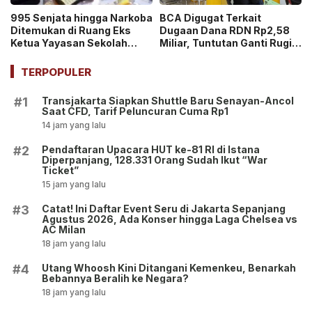
995 Senjata hingga Narkoba
BCA Digugat Terkait
Ditemukan di Ruang Eks
Dugaan Dana RDN Rp2,58
Ketua Yayasan Sekolah
Miliar, Tuntutan Ganti Rugi
Jaksel, Disebut untuk
Capai Rp2,814 Triliun!
Ekskul Menembak!
TERPOPULER
Transjakarta Siapkan Shuttle Baru Senayan-Ancol
#1
Saat CFD, Tarif Peluncuran Cuma Rp1
14 jam yang lalu
Pendaftaran Upacara HUT ke-81 RI di Istana
#2
Diperpanjang, 128.331 Orang Sudah Ikut “War
Ticket”
15 jam yang lalu
Catat! Ini Daftar Event Seru di Jakarta Sepanjang
#3
Agustus 2026, Ada Konser hingga Laga Chelsea vs
AC Milan
18 jam yang lalu
Utang Whoosh Kini Ditangani Kemenkeu, Benarkah
#4
Bebannya Beralih ke Negara?
18 jam yang lalu