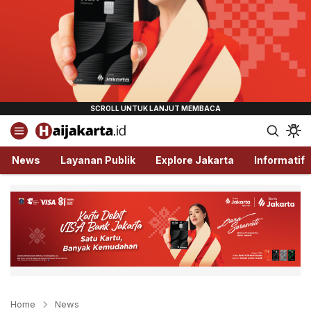
Haijakarta.id
Semua Tentang Jakarta Ada Disini!
News
Layanan Publik
Explore Jakarta
Informatif
Home
News