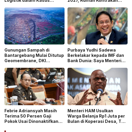
Logistik dalam Kasus
2027, Rumah Kontrakan
Dugaan Korupsi
Masuk Potensi
Pengangkutan Bansos!
Pengawasan!
Gunungan Sampah di
Purbaya Yudhi Sadewa
Bantargebang Mulai Ditutup
Berkelakar kepada IMF dan
Geomembrane, DKI
Bank Dunia: Saya Menteri
Percepat Penghentian
Keuangan Paling Tidak
Sistem Open Dumping!
Beruntung di Dunia!
Febrie Adriansyah Masih
Menteri HAM Usulkan
Terima 50 Persen Gaji
Warga Belanja Rp1 Juta per
Pokok Usai Dinonaktifkan
Bulan di Koperasi Desa, Tuai
sebagai Jaksa, Tunjangan
Pro dan Kontra!
ASN Dihentikan!