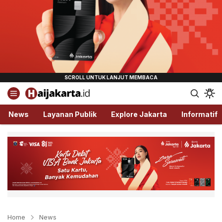
Haijakarta.id
Semua Tentang Jakarta Ada Disini!
News
Layanan Publik
Explore Jakarta
Informatif
Home
News