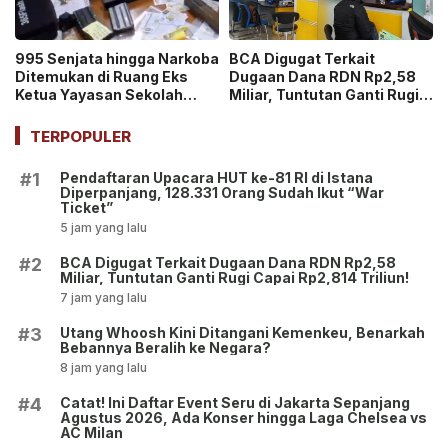
995 Senjata hingga Narkoba
BCA Digugat Terkait
Ditemukan di Ruang Eks
Dugaan Dana RDN Rp2,58
Ketua Yayasan Sekolah
Miliar, Tuntutan Ganti Rugi
Jaksel, Disebut untuk
Capai Rp2,814 Triliun!
Ekskul Menembak!
TERPOPULER
Pendaftaran Upacara HUT ke-81 RI di Istana
#1
Diperpanjang, 128.331 Orang Sudah Ikut “War
Ticket”
5 jam yang lalu
BCA Digugat Terkait Dugaan Dana RDN Rp2,58
#2
Miliar, Tuntutan Ganti Rugi Capai Rp2,814 Triliun!
7 jam yang lalu
Utang Whoosh Kini Ditangani Kemenkeu, Benarkah
#3
Bebannya Beralih ke Negara?
8 jam yang lalu
Catat! Ini Daftar Event Seru di Jakarta Sepanjang
#4
Agustus 2026, Ada Konser hingga Laga Chelsea vs
AC Milan