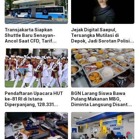
Transjakarta Siapkan
Jejak Digital Saepul,
Shuttle Baru Senayan-
Tersangka Mutilasi di
Ancol Saat CFD, Tarif
Depok, Jadi Sorotan Polisi
Peluncuran Cuma Rp1
Ungkap Motif Pembunuhan!
Pendaftaran Upacara HUT
BGN Larang Siswa Bawa
ke-81 RI di Istana
Pulang Makanan MBG,
Diperpanjang, 128.331
Diminta Langsung Disantap
Orang Sudah Ikut “War
di Sekolah!
Ticket”