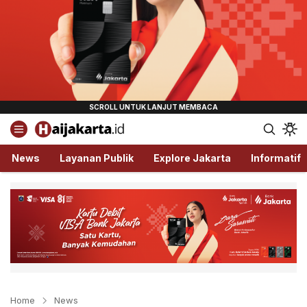
Haijakarta.id
Semua Tentang Jakarta Ada Disini!
News
Layanan Publik
Explore Jakarta
Informatif
Home
News