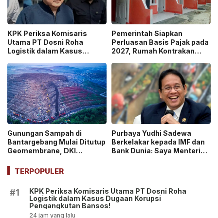
KPK Periksa Komisaris
Pemerintah Siapkan
Utama PT Dosni Roha
Perluasan Basis Pajak pada
Logistik dalam Kasus
2027, Rumah Kontrakan
Dugaan Korupsi
Masuk Potensi
Pengangkutan Bansos!
Pengawasan!
Gunungan Sampah di
Purbaya Yudhi Sadewa
Bantargebang Mulai Ditutup
Berkelakar kepada IMF dan
Geomembrane, DKI
Bank Dunia: Saya Menteri
Percepat Penghentian
Keuangan Paling Tidak
Sistem Open Dumping!
Beruntung di Dunia!
TERPOPULER
KPK Periksa Komisaris Utama PT Dosni Roha
#1
Logistik dalam Kasus Dugaan Korupsi
Pengangkutan Bansos!
24 jam yang lalu