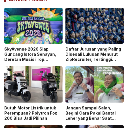
SkyAvenue 2026 Siap
Daftar Jurusan yang Paling
Guncang Istora Senayan,
Disesali Lulusan Menurut
Deretan Musisi Top
ZipRecruiter, Tertinggi
Indonesia hingga Dewa 19
Jurnalisme!
dan Raisa Bakal Tampil
Butuh Motor Listrik untuk
Jangan Sampai Salah,
Perempuan? Polytron Fox
Begini Cara Pakai Bantal
200 Bisa Jadi Pilihan
Leher yang Benar Saat
Mudik Kata Menkes!