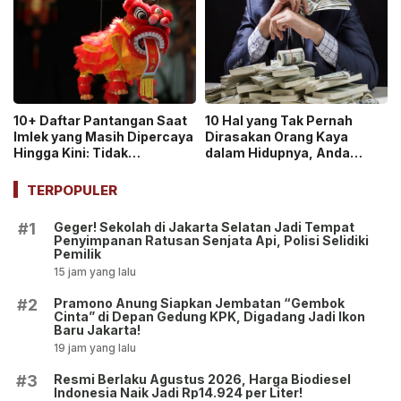
10+ Daftar Pantangan Saat
10 Hal yang Tak Pernah
Imlek yang Masih Dipercaya
Dirasakan Orang Kaya
Hingga Kini: Tidak
dalam Hidupnya, Anda
Meminjam Uang!
Termasuk?
TERPOPULER
Geger! Sekolah di Jakarta Selatan Jadi Tempat
#1
Penyimpanan Ratusan Senjata Api, Polisi Selidiki
Pemilik
15 jam yang lalu
Pramono Anung Siapkan Jembatan “Gembok
#2
Cinta” di Depan Gedung KPK, Digadang Jadi Ikon
Baru Jakarta!
19 jam yang lalu
Resmi Berlaku Agustus 2026, Harga Biodiesel
#3
Indonesia Naik Jadi Rp14.924 per Liter!