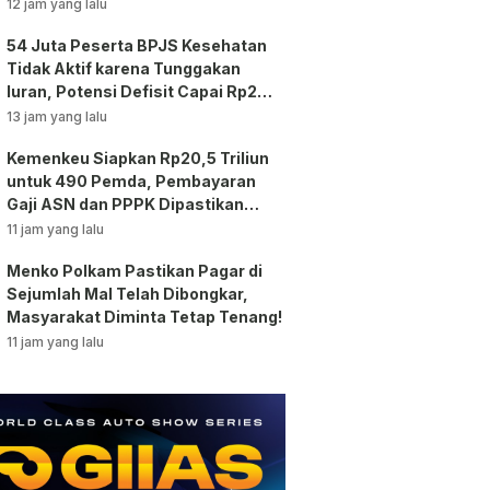
12 jam yang lalu
54 Juta Peserta BPJS Kesehatan
Tidak Aktif karena Tunggakan
Iuran, Potensi Defisit Capai Rp2
Triliun per Bulan!
13 jam yang lalu
Kemenkeu Siapkan Rp20,5 Triliun
untuk 490 Pemda, Pembayaran
Gaji ASN dan PPPK Dipastikan
Tetap Berjalan!
11 jam yang lalu
Menko Polkam Pastikan Pagar di
Sejumlah Mal Telah Dibongkar,
Masyarakat Diminta Tetap Tenang!
11 jam yang lalu