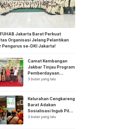
FUHAB Jakarta Barat Perkuat
itas Organisasi Jelang Pelantikan
 Pengurus se-DKI Jakarta!
Camat Kembangan
Jakbar Tinjau Program
Pemberdayaan
Lingkungan di Bale
3 bulan yang lalu
Mawar Mewangi RW
03
Kelurahan Cengkareng
Barat Adakan
Sosialisasi Ingub Pilah
Sampah Kepada PPSU
3 bulan yang lalu
dan RPTRA