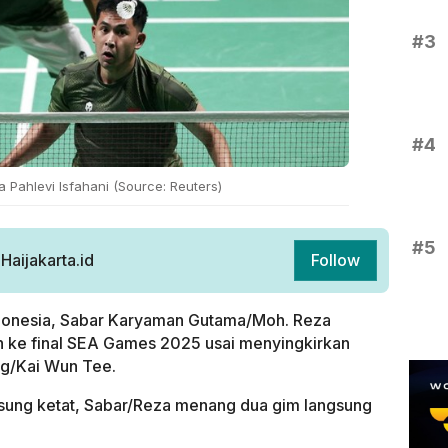
#3
#4
Pahlevi Isfahani (Source: Reuters)
#5
aijakarta.id
Follow
donesia, Sabar Karyaman Gutama/Moh. Reza
ah ke final SEA Games 2025 usai menyingkirkan
g/Kai Wun Tee.
gsung ketat, Sabar/Reza menang dua gim langsung