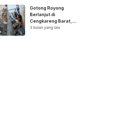
Gotong Royong
Berlanjut di
Cengkareng Barat,
Saluran Air
3 bulan yang lalu
Dibersihkan untuk
Antisipasi Genangan