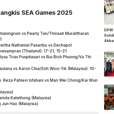
utangkis SEA Games 2025
DPW 
tianingrum vs Pearly Tan/Thinaah Muralitharan
Solid
1
Akbar
lbertha Nathaniel Pasaribu vs Dechapol
wsampran (Thailand): 17-21, 15-21
ysa Trias Puspitasari vs Bui Bich Phuong/Vu Thi
ulana vs Aaron Chia/Soh Wooi Yik (Malaysia): 10-
 Reza Pahlevi Isfahani vs Man Wei Chong/Kai Wun
laysia)
anida Katethong (Malaysia)
g Jun Hao (Malaysia)