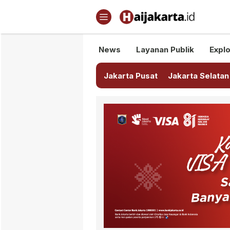
Haijakarta.id
Semua Tentang Jakarta Ada Di
News
Layanan Publik
Explo
Jakarta Pusat
Jakarta Selatan