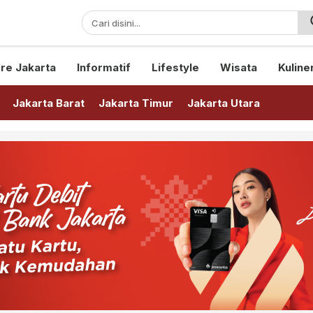
sini!
re Jakarta
Informatif
Lifestyle
Wisata
Kuline
Jakarta Barat
Jakarta Timur
Jakarta Utara