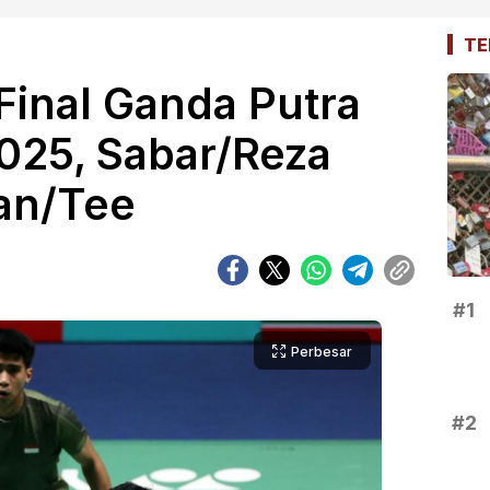
TE
Final Ganda Putra
25, Sabar/Reza
an/Tee
#1
Perbesar
#2