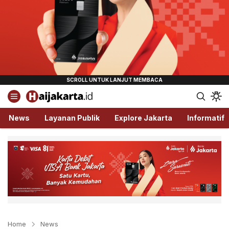
Haijakarta.id
Semua Tentang Jakarta Ada Disini!
News
Layanan Publik
Explore Jakarta
Informatif
Home
News