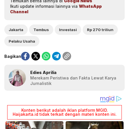
Temukan berita lainnya di
Google News
Ikuti update informasi lainnya via
WhatsApp
Channel
Jakarta
Tembus
Investasi
Rp 270 triliun
Pelaku Usaha
Bagikan
Edies Aprilia
Merekam Peristiwa dan Fakta Lewat Karya
Jurnalistik