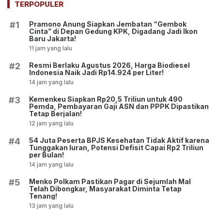
Penyitaan Aset!
TERPOPULER
Pramono Anung Siapkan Jembatan “Gembok
#1
Cinta” di Depan Gedung KPK, Digadang Jadi Ikon
Baru Jakarta!
11 jam yang lalu
Resmi Berlaku Agustus 2026, Harga Biodiesel
#2
Indonesia Naik Jadi Rp14.924 per Liter!
14 jam yang lalu
Kemenkeu Siapkan Rp20,5 Triliun untuk 490
#3
Pemda, Pembayaran Gaji ASN dan PPPK Dipastikan
Tetap Berjalan!
12 jam yang lalu
54 Juta Peserta BPJS Kesehatan Tidak Aktif karena
#4
Tunggakan Iuran, Potensi Defisit Capai Rp2 Triliun
per Bulan!
14 jam yang lalu
Menko Polkam Pastikan Pagar di Sejumlah Mal
#5
Telah Dibongkar, Masyarakat Diminta Tetap
Tenang!
13 jam yang lalu