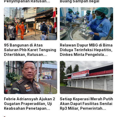
Penyimpanan Ratusan
Buang Sampah Ilegal
Senjata Api, Polisi Selidiki
Pemilik
95 Bangunan di Atas
Relawan Dapur MBG di Bima
Saluran Phb Karet Tengsing
Diduga Terinfeksi Hepatitis,
Ditertibkan, Ratusan
Dinkes Minta Pengelola
Petugas Gabungan
Ganti Pekerja yang Reaktif!
Dikerahkan
Febrie Adriansyah Ajukan 2
Setiap Koperasi Merah Putih
Gugatan Praperadilan, Uji
Akan Dapat Fasilitas Senilai
Keabsahan Penetapan
Rp3 Miliar, Pemerintah
Tersangka hingga
Tegaskan Berupa Aset!