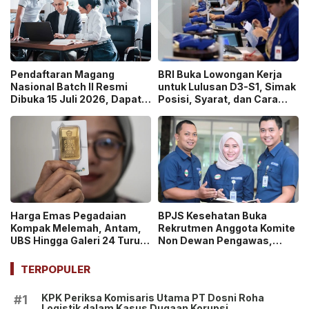
Pendaftaran Magang
BRI Buka Lowongan Kerja
Nasional Batch II Resmi
untuk Lulusan D3-S1, Simak
Dibuka 15 Juli 2026, Dapat
Posisi, Syarat, dan Cara
Uang Saku Setara UMP!
Daftarnya
Harga Emas Pegadaian
BPJS Kesehatan Buka
Kompak Melemah, Antam,
Rekrutmen Anggota Komite
UBS Hingga Galeri 24 Turun
Non Dewan Pengawas,
pada 14 Juli 2026
Dibuka hingga 18 Juli 2026!
TERPOPULER
KPK Periksa Komisaris Utama PT Dosni Roha
#1
Logistik dalam Kasus Dugaan Korupsi