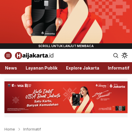
Haijakarta.id
Semua Tentang Jakarta Ada Disini!
News
Layanan Publik
Explore Jakarta
Informatif
Home
Informatif