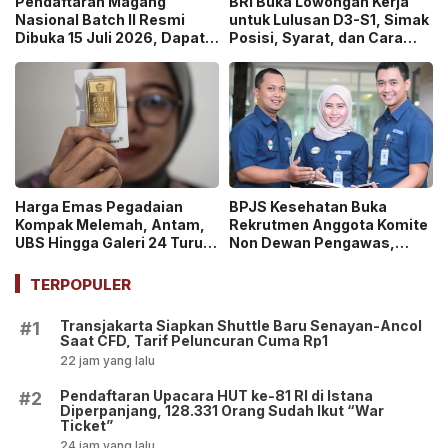
Pendaftaran Magang
BRI Buka Lowongan Kerja
Nasional Batch II Resmi
untuk Lulusan D3-S1, Simak
Dibuka 15 Juli 2026, Dapat
Posisi, Syarat, dan Cara
Uang Saku Setara UMP!
Daftarnya
Harga Emas Pegadaian
BPJS Kesehatan Buka
Kompak Melemah, Antam,
Rekrutmen Anggota Komite
UBS Hingga Galeri 24 Turun
Non Dewan Pengawas,
pada 14 Juli 2026
Dibuka hingga 18 Juli 2026!
TERPOPULER
Transjakarta Siapkan Shuttle Baru Senayan-Ancol
#1
Saat CFD, Tarif Peluncuran Cuma Rp1
22 jam yang lalu
Pendaftaran Upacara HUT ke-81 RI di Istana
#2
Diperpanjang, 128.331 Orang Sudah Ikut “War
Ticket”
24 jam yang lalu