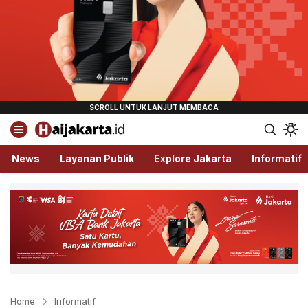
Haijakarta.id
Semua Tentang Jakarta Ada Disini!
News
Layanan Publik
Explore Jakarta
Informatif
Home
Informatif