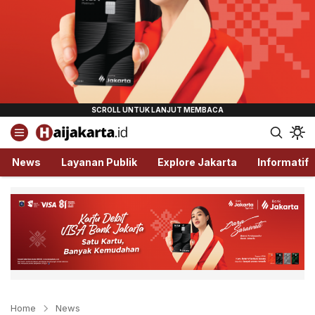
Haijakarta.id
Semua Tentang Jakarta Ada Disini!
News
Layanan Publik
Explore Jakarta
Informatif
Home
News