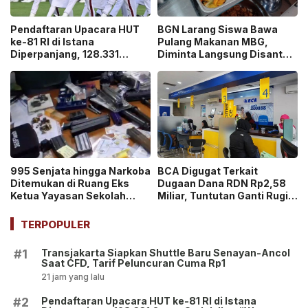
Pendaftaran Upacara HUT
BGN Larang Siswa Bawa
ke-81 RI di Istana
Pulang Makanan MBG,
Diperpanjang, 128.331
Diminta Langsung Disantap
Orang Sudah Ikut “War
di Sekolah!
Ticket”
995 Senjata hingga Narkoba
BCA Digugat Terkait
Ditemukan di Ruang Eks
Dugaan Dana RDN Rp2,58
Ketua Yayasan Sekolah
Miliar, Tuntutan Ganti Rugi
Jaksel, Disebut untuk
Capai Rp2,814 Triliun!
Ekskul Menembak!
TERPOPULER
Transjakarta Siapkan Shuttle Baru Senayan-Ancol
#1
Saat CFD, Tarif Peluncuran Cuma Rp1
21 jam yang lalu
Pendaftaran Upacara HUT ke-81 RI di Istana
#2