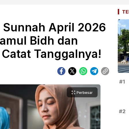
TE
 Sunnah April 2026
amul Bidh dan
 Catat Tanggalnya!
#1
Perbesar
#2