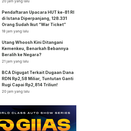
vs AC Milan
20 jam yang lalu
Pendaftaran Upacara HUT ke-81 RI
di Istana Diperpanjang, 128.331
Orang Sudah Ikut “War Ticket”
18 jam yang lalu
Utang Whoosh Kini Ditangani
Kemenkeu, Benarkah Bebannya
Beralih ke Negara?
21 jam yang lalu
BCA Digugat Terkait Dugaan Dana
RDN Rp2,58 Miliar, Tuntutan Ganti
Rugi Capai Rp2,814 Triliun!
20 jam yang lalu