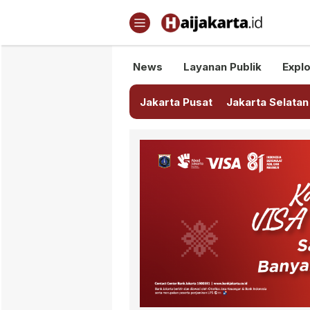
Haijakarta.id
Semua Tentang Jakarta Ada Di
News
Layanan Publik
Explo
Jakarta Pusat
Jakarta Selatan