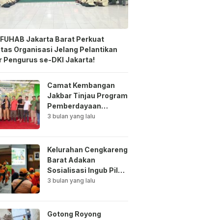
FUHAB Jakarta Barat Perkuat
itas Organisasi Jelang Pelantikan
 Pengurus se-DKI Jakarta!
Camat Kembangan
Jakbar Tinjau Program
Pemberdayaan
Lingkungan di Bale
3 bulan yang lalu
Mawar Mewangi RW
03
Kelurahan Cengkareng
Barat Adakan
Sosialisasi Ingub Pilah
Sampah Kepada PPSU
3 bulan yang lalu
dan RPTRA
Gotong Royong