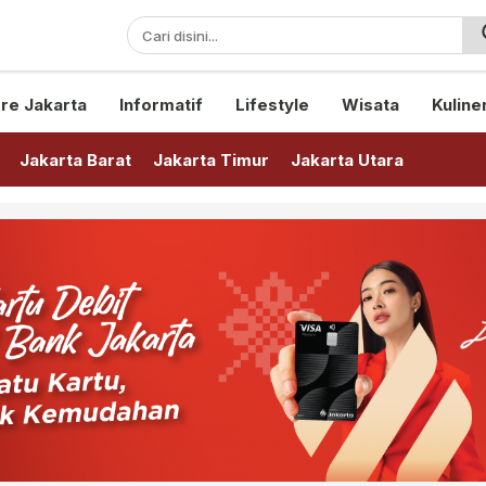
sini!
re Jakarta
Informatif
Lifestyle
Wisata
Kuline
Jakarta Barat
Jakarta Timur
Jakarta Utara