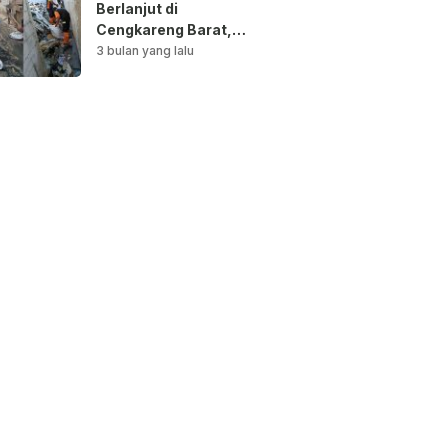
Berlanjut di
Cengkareng Barat,
Saluran Air
3 bulan yang lalu
Dibersihkan untuk
Antisipasi Genangan