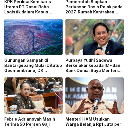
KPK Periksa Komisaris
Pemerintah Siapkan
Utama PT Dosni Roha
Perluasan Basis Pajak pada
Logistik dalam Kasus
2027, Rumah Kontrakan
Dugaan Korupsi
Masuk Potensi
Pengangkutan Bansos!
Pengawasan!
Gunungan Sampah di
Purbaya Yudhi Sadewa
Bantargebang Mulai Ditutup
Berkelakar kepada IMF dan
Geomembrane, DKI
Bank Dunia: Saya Menteri
Percepat Penghentian
Keuangan Paling Tidak
Sistem Open Dumping!
Beruntung di Dunia!
Febrie Adriansyah Masih
Menteri HAM Usulkan
Terima 50 Persen Gaji
Warga Belanja Rp1 Juta per