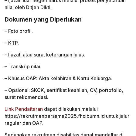
– Ijazah luar negeri harus melalui proses penyetaraan
nilai oleh Ditjen Dikti.
Dokumen yang Diperlukan
– Foto profil.
– KTP.
– Ijazah atau surat keterangan lulus.
– Transkrip nilai.
– Khusus OAP: Akta kelahiran & Kartu Keluarga.
– Opsional: SKCK, sertifikat keahlian, CV, portofolio,
surat rekomendasi.
Link Pendaftaran
dapat dilakukan melalui
https://rekrutmenbersama2025.fhcibumn.id untuk jalur
reguler dan OAP.
Sedangkan rekrutmen disabilitas dapat mendaftar di