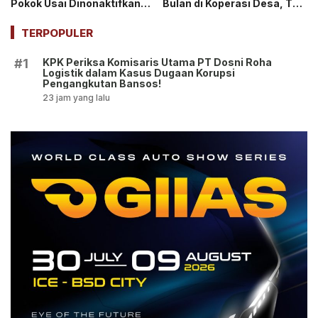
Pokok Usai Dinonaktifkan
Bulan di Koperasi Desa, Tuai
sebagai Jaksa, Tunjangan
Pro dan Kontra!
ASN Dihentikan!
TERPOPULER
KPK Periksa Komisaris Utama PT Dosni Roha
#1
Logistik dalam Kasus Dugaan Korupsi
Pengangkutan Bansos!
23 jam yang lalu