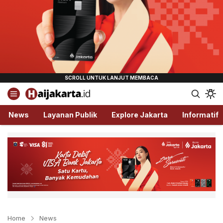
Haijakarta.id
Semua Tentang Jakarta Ada Disini!
News
Layanan Publik
Explore Jakarta
Informatif
Home
News