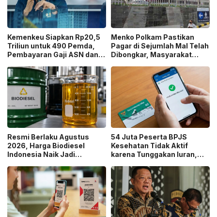
Kemenkeu Siapkan Rp20,5
Menko Polkam Pastikan
Triliun untuk 490 Pemda,
Pagar di Sejumlah Mal Telah
Pembayaran Gaji ASN dan
Dibongkar, Masyarakat
PPPK Dipastikan Tetap
Diminta Tetap Tenang!
Berjalan!
Resmi Berlaku Agustus
54 Juta Peserta BPJS
2026, Harga Biodiesel
Kesehatan Tidak Aktif
Indonesia Naik Jadi
karena Tunggakan Iuran,
Rp14.924 per Liter!
Potensi Defisit Capai Rp2
Triliun per Bulan!