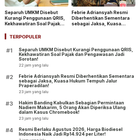
Separuh UMKM Disebut
Febrie Adriansyah Resmi
Kurangi Penggunaan QRIS,
Diberhentikan Sementara
Kekhawatiran Soal Pajak
sebagai Jaksa, Kuasa
dan Pengawasan Jadi
Hukum Tempuh Jalur
Sorotan!
Praperadilan!
TERPOPULER
Separuh UMKM Disebut Kurangi Penggunaan QRIS,
#1
Kekhawatiran Soal Pajak dan Pengawasan Jadi
Sorotan!
22 jam yang lalu
Febrie Adriansyah Resmi Diberhentikan Sementara
#2
sebagai Jaksa, Kuasa Hukum Tempuh Jalur
Praperadilan!
23 jam yang lalu
Hakim Banding Kabulkan Sebagian Permintaan
#3
Nadiem Makarim, 5 Orang Akan Diperiksa Ulang
dalam Kasus Chromebook!
23 jam yang lalu
Resmi Berlaku Agustus 2026, Harga Biodiesel
#4
Indonesia Naik Jadi Rp14.924 per Liter!