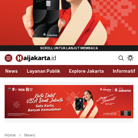
Haijakarta.id
Semua Tentang Jakarta Ada Disini!
News
Layanan Publik
Explore Jakarta
Informatif
Home
News