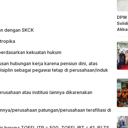
DPW 
Solid
Akbar
kan dengan SKCK
otropika
 berdasarkan kekuatan hukum
san hubungan kerja karena pensiun dini, atas
isiplin sebagai pegawai tetap di perusahaan/induk
erusahaan atau institusi lainnya dikarenakan
nnya/perusahaan patungan/perusahaan terafiliasi di
gris berupa TOEFL ITP = 500, TOEFL IBT = 61, IELTS