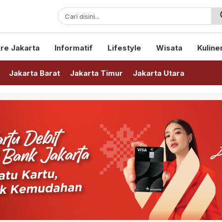
sini!
re Jakarta
Informatif
Lifestyle
Wisata
Kuline
Jakarta Barat
Jakarta Timur
Jakarta Utara