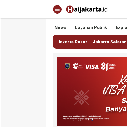
Haijakarta.id
Semua Tentang Jakarta Ada Di
News
Layanan Publik
Explo
Jakarta Pusat
Jakarta Selatan