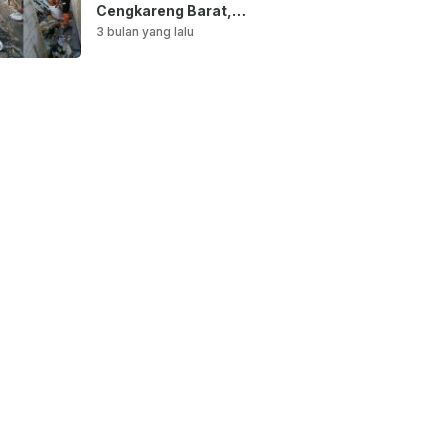
Cengkareng Barat,
Saluran Air
3 bulan yang lalu
Dibersihkan untuk
Antisipasi Genangan