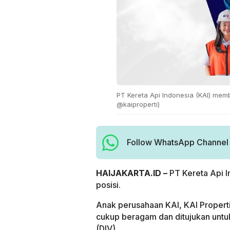
PT Kereta Api Indonesia (KAI) memb
@kaiproperti)
Follow WhatsApp Channel H
HAIJAKARTA.ID –
PT Kereta Api I
posisi.
Anak perusahaan KAI, KAI Proper
cukup beragam dan ditujukan untuk
(DIV).