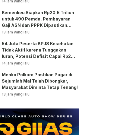
14 jam yang lalu
Kemenkeu Siapkan Rp20,5 Triliun
untuk 490 Pemda, Pembayaran
Gaji ASN dan PPPK Dipastikan
Tetap Berjalan!
13 jam yang lalu
54 Juta Peserta BPJS Kesehatan
Tidak Aktif karena Tunggakan
Iuran, Potensi Defisit Capai Rp2
Triliun per Bulan!
14 jam yang lalu
Menko Polkam Pastikan Pagar di
Sejumlah Mal Telah Dibongkar,
Masyarakat Diminta Tetap Tenang!
13 jam yang lalu