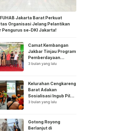
FUHAB Jakarta Barat Perkuat
itas Organisasi Jelang Pelantikan
 Pengurus se-DKI Jakarta!
Camat Kembangan
Jakbar Tinjau Program
Pemberdayaan
Lingkungan di Bale
3 bulan yang lalu
Mawar Mewangi RW
03
Kelurahan Cengkareng
Barat Adakan
Sosialisasi Ingub Pilah
Sampah Kepada PPSU
3 bulan yang lalu
dan RPTRA
Gotong Royong
Berlanjut di